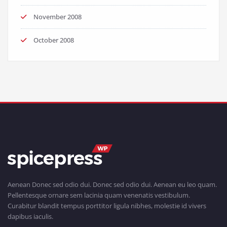
November 2008
October 2008
Aenean Donec sed odio dui. Donec sed odio dui. Aenean eu leo quam.
Pellentesque ornare sem lacinia quam venenatis vestibulum.
Curabitur blandit tempus porttitor ligula nibhes, molestie id vivers
dapibus iaculis.