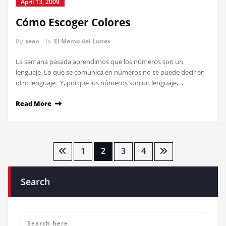
April 13, 2009
Cómo Escoger Colores
By
sean
in
El Memo del Lunes
La semana pasada aprendimos que los números son un
lenguaje. Lo que se comunica en números no se puede decir en
otro lenguaje. Y, porque los números son un lenguaje,…
Read More
Posts
1
2
3
4
navigation
Search