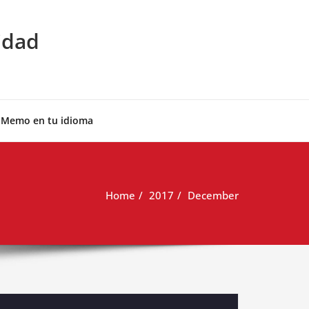
idad
 Memo en tu idioma
Home
2017
December