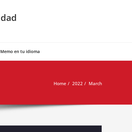
idad
 Memo en tu idioma
Home
2022
March