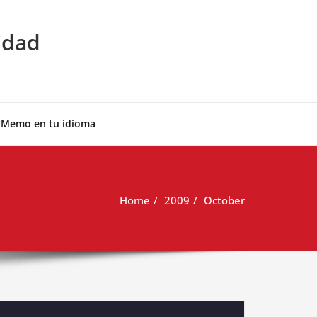
idad
 Memo en tu idioma
Home
2009
October