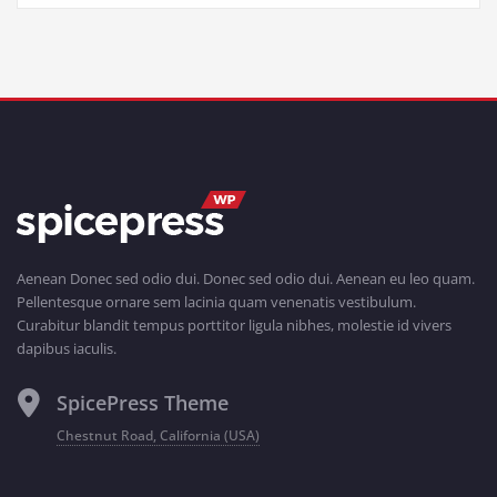
Aenean Donec sed odio dui. Donec sed odio dui. Aenean eu leo quam.
Pellentesque ornare sem lacinia quam venenatis vestibulum.
Curabitur blandit tempus porttitor ligula nibhes, molestie id vivers
dapibus iaculis.
SpicePress Theme
Chestnut Road, California (USA)