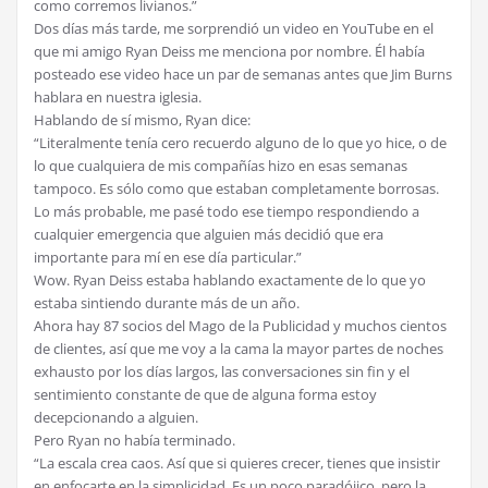
como corremos livianos.”
Dos días más tarde, me sorprendió un video en YouTube en el
que mi amigo Ryan Deiss me menciona por nombre. Él había
posteado ese video hace un par de semanas antes que Jim Burns
hablara en nuestra iglesia.
Hablando de sí mismo, Ryan dice:
“Literalmente tenía cero recuerdo alguno de lo que yo hice, o de
lo que cualquiera de mis compañías hizo en esas semanas
tampoco. Es sólo como que estaban completamente borrosas.
Lo más probable, me pasé todo ese tiempo respondiendo a
cualquier emergencia que alguien más decidió que era
importante para mí en ese día particular.”
Wow. Ryan Deiss estaba hablando exactamente de lo que yo
estaba sintiendo durante más de un año.
Ahora hay 87 socios del Mago de la Publicidad y muchos cientos
de clientes, así que me voy a la cama la mayor partes de noches
exhausto por los días largos, las conversaciones sin fin y el
sentimiento constante de que de alguna forma estoy
decepcionando a alguien.
Pero Ryan no había terminado.
“La escala crea caos. Así que si quieres crecer, tienes que insistir
en enfocarte en la simplicidad. Es un poco paradójico, pero la