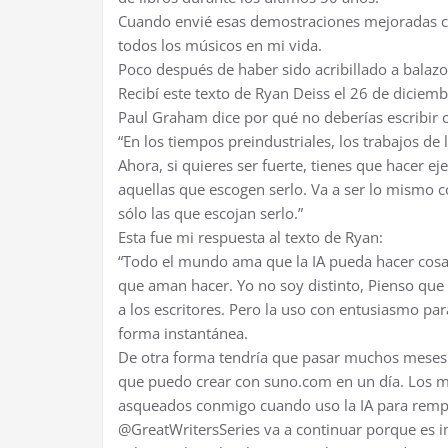
Cuando envié esas demostraciones mejoradas co
todos los músicos en mi vida.
Poco después de haber sido acribillado a balazo
Recibí este texto de Ryan Deiss el 26 de diciemb
Paul Graham dice por qué no deberías escribir c
“En los tiempos preindustriales, los trabajos de 
Ahora, si quieres ser fuerte, tienes que hacer ej
aquellas que escogen serlo. Va a ser lo mismo co
sólo las que escojan serlo.”
Esta fue mi respuesta al texto de Ryan:
“Todo el mundo ama que la IA pueda hacer cosas
que aman hacer. Yo no soy distinto, Pienso que
a los escritores. Pero la uso con entusiasmo pa
forma instantánea.
De otra forma tendría que pasar muchos meses y
que puedo crear con suno.com en un día. Los mú
asqueados conmigo cuando uso la IA para rempl
@GreatWritersSeries va a continuar porque es i