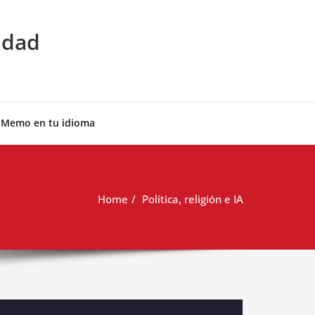
idad
 Memo en tu idioma
Home
Política, religión e IA