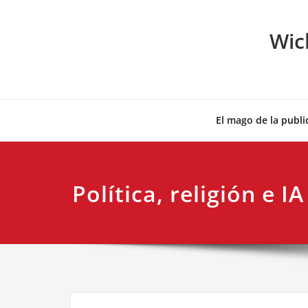
Skip
to
Wic
content
El mago de la publi
Política, religión e IA