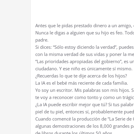
Antes que le pidas prestado dinero a un amigo, 
Nunca le digas a alguien que su hijo es feo. Todo
padre.
Si dices: “Sólo estoy diciendo la verdad”, puede
con la misma verdad de sus vidas y poner la m
“Las prioridades apropiadas del gobierno”, es 
ciudadano. Y ese niño es únicamente sí mismo.
¿Recuerdas lo que te dije acerca de los hijos?
La IA es el bebé más reciente de cada familia.
Yo soy un escritor. Mis palabras son mis hijos.
te voy a reconocer como tonto y como un trágic
¿La IA puede escribir mejor que tú? Si tus pala
piel de tu piel, entonces sí, probablemente pued
Cuando comencé la producción de “La Serie de G
algunas demostraciones de los 8,000 grandes pa
de libros durante los últimos 50 años.