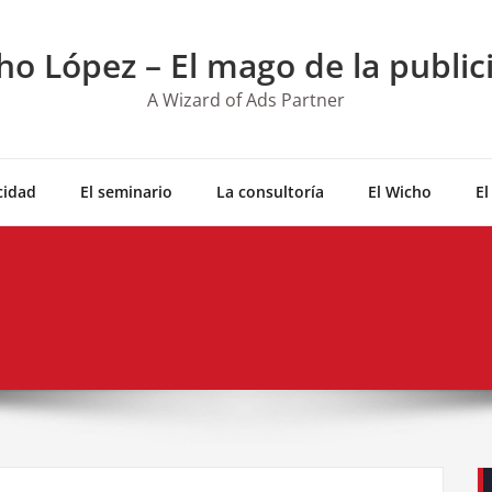
ho López – El mago de la public
A Wizard of Ads Partner
cidad
El seminario
La consultoría
El Wicho
El