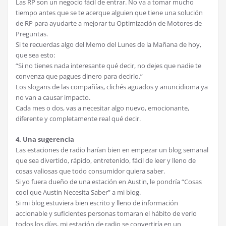
Las RP son un negocio fácil de entrar. No va a tomar mucho
tiempo antes que se te acerque alguien que tiene una solución
de RP para ayudarte a mejorar tu Optimización de Motores de
Preguntas.
Si te recuerdas algo del Memo del Lunes de la Mañana de hoy,
que sea esto:
“Si no tienes nada interesante qué decir, no dejes que nadie te
convenza que pagues dinero para decirlo.”
Los slogans de las compañías, clichés aguados y anuncidioma ya
no van a causar impacto.
Cada mes o dos, vas a necesitar algo nuevo, emocionante,
diferente y completamente real qué decir.
4. Una sugerencia
Las estaciones de radio harían bien en empezar un blog semanal
que sea divertido, rápido, entretenido, fácil de leer y lleno de
cosas valiosas que todo consumidor quiera saber.
Si yo fuera dueño de una estación en Austin, le pondría “Cosas
cool que Austin Necesita Saber” a mi blog.
Si mi blog estuviera bien escrito y lleno de información
accionable y suficientes personas tomaran el hábito de verlo
todos los días, mi estación de radio se convertiría en un