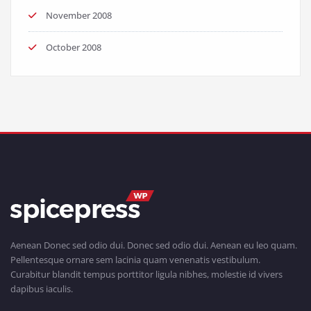
November 2008
October 2008
Aenean Donec sed odio dui. Donec sed odio dui. Aenean eu leo quam.
Pellentesque ornare sem lacinia quam venenatis vestibulum.
Curabitur blandit tempus porttitor ligula nibhes, molestie id vivers
dapibus iaculis.