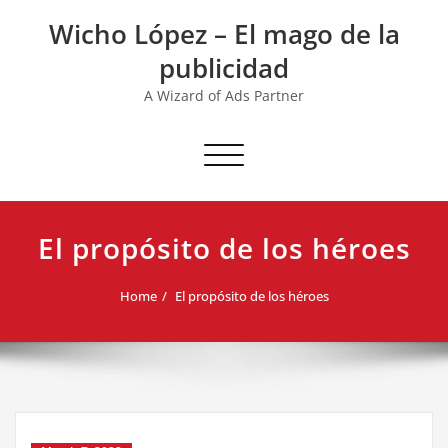
Skip
Wicho López – El mago de la
to
content
publicidad
A Wizard of Ads Partner
Toggle navigation
El propósito de los héroes
Home
El propósito de los héroes