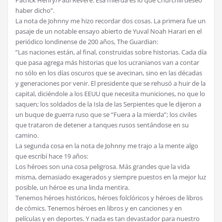
haber dicho”.
La nota de Johnny me hizo recordar dos cosas. La primera fue un
pasaje de un notable ensayo abierto de Yuval Noah Harari en el
periódico londinense de 200 años, The Guardian:
“Las naciones están, al final, construidas sobre historias. Cada día
que pasa agrega más historias que los ucranianos van a contar
no sólo en los días oscuros que se avecinan, sino en las décadas
y generaciones por venir. El presidente que se rehusó a huir de la
capital, diciéndole a los EEUU que necesita municiones, no que lo
saquen; los soldados de la Isla de las Serpientes que le dijeron a
un buque de guerra ruso que se “Fuera a la mierda”; los civiles
que trataron de detener a tanques rusos sentándose en su
camino.
La segunda cosa en la nota de Johnny me trajo a la mente algo
que escribí hace 19 años:
Los héroes son una cosa peligrosa. Más grandes que la vida
misma, demasiado exagerados y siempre puestos en la mejor luz
posible, un héroe es una linda mentira.
Tenemos héroes históricos, héroes folclóricos y héroes de libros
de cómics. Tenemos héroes en libros y en canciones y en
películas y en deportes. Y nada es tan devastador para nuestro