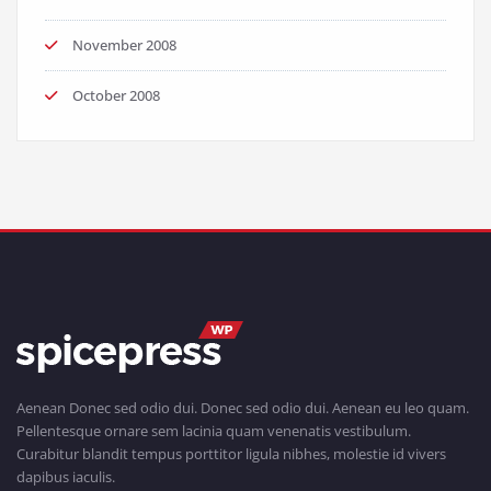
November 2008
October 2008
Aenean Donec sed odio dui. Donec sed odio dui. Aenean eu leo quam.
Pellentesque ornare sem lacinia quam venenatis vestibulum.
Curabitur blandit tempus porttitor ligula nibhes, molestie id vivers
dapibus iaculis.