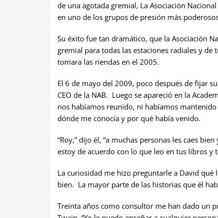
de una agotada gremial, La Asociación Nacional
en uno de los grupos de presión más poderoso
Su éxito fue tan dramático, que la Asociación Na
gremial para todas las estaciones radiales y de 
tomara las riendas en el 2005.
El 6 de mayo del 2009, poco después de fijar s
CEO de la NAB. Luego se apareció en la Academ
nos habíamos reunido, ni habíamos mantenido 
dónde me conocía y por qué había venido.
“Roy,” dijo él, “a muchas personas les caes bi
estoy de acuerdo con lo que leo en tus libros y 
La curiosidad me hizo preguntarle a David qué l
bien. La mayor parte de las historias que él hab
Treinta años como consultor me han dado un p
Twain, “Yo le puedo enseñar a cualquier persona