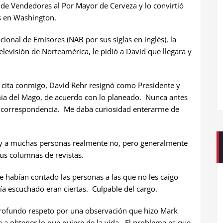
 de Vendedores al Por Mayor de Cerveza y lo convirtió
s en Washington.
cional de Emisores (NAB por sus siglas en inglés), la
televisión de Norteamérica, le pidió a David que llegara y
u cita conmigo, David Rehr resignó como Presidente y
ia del Mago, de acuerdo con lo planeado. Nunca antes
correspondencia. Me daba curiosidad enterarme de
en y a muchas personas realmente no, pero generalmente
tus columnas de revistas.
e habían contado las personas a las que no les caigo
ía escuchado eran ciertas. Culpable del cargo.
rofundo respeto por una observación que hizo Mark
 a obtener lo que quiere de la vida. El problema es que