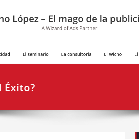
ho López – El mago de la public
A Wizard of Ads Partner
cidad
El seminario
La consultoría
El Wicho
El
 Éxito?