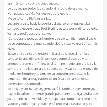
era más como cuatro o cinco meses.
Lo que me perturbó fue cuando vi la fecha de ese memo.
Han pasado casi 6 años desde que lo escribí.
Me sentí como Rip Van Winkle.
Levanté la vista hacia la puerta del cuarto en el que estaba
sentado y esperé a que Rod Sterling pasara por el dintel abierto.
Ya hasta podía escuchar su voz.
“Considera, si puedes, al hombre que vio tan fijamente al vacío
de su computadora que, cuando alzó la vista, ya era 6 años más
viejo.
Existe una quinta dimensión más allá de lo que el hombre
conoce. Es una dimensión tan vasta como el espacio y tan
atemporal como el infinito. Es el término medio entre la luz y la
sombra, entre la ciencia y la superstición y yace entre el pozo del
medio del hombre y la cima de su conocimiento. Esta es la
dimensión de la imaginación. Es un área que llamamos La
Dimensión Desconocida.”
Mi amigo y socio, Ray Seggern, pasó la tarde de ayer conmigo.
Ray es lo suficientemente grande para tener una hija adulta que
ya terminó su universidad y trabajó para compañías como Luis
Vuitton y Rolls Royce y quien está próxima a casarse. Ray es 9