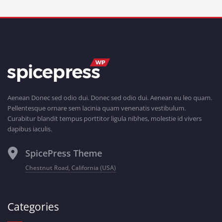
Aenean Donec sed odio dui. Donec sed odio dui. Aenean eu leo quam.
Pellentesque ornare sem lacinia quam venenatis vestibulum.
Curabitur blandit tempus porttitor ligula nibhes, molestie id vivers
dapibus iaculis.
SpicePress Theme
Chestnut Road, California (USA)
Categories