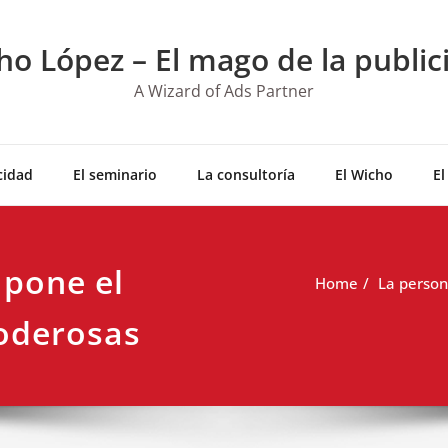
ho López – El mago de la public
A Wizard of Ads Partner
cidad
El seminario
La consultoría
El Wicho
El
 pone el
Home
La person
Poderosas