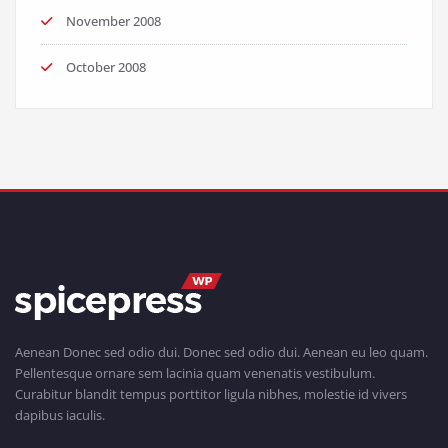
November 2008
October 2008
Aenean Donec sed odio dui. Donec sed odio dui. Aenean eu leo quam.
Pellentesque ornare sem lacinia quam venenatis vestibulum.
Curabitur blandit tempus porttitor ligula nibhes, molestie id vivers
dapibus iaculis.