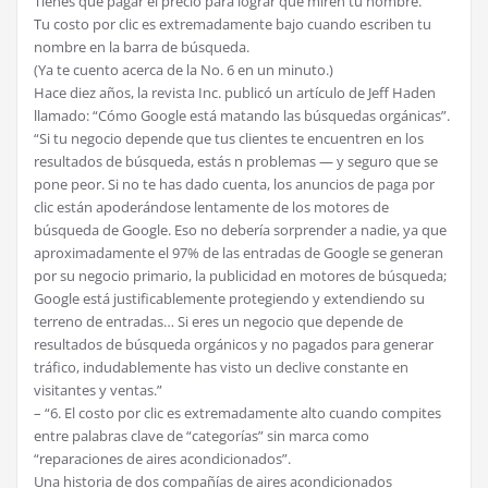
Tienes que pagar el precio para lograr que miren tu nombre.
Tu costo por clic es extremadamente bajo cuando escriben tu
nombre en la barra de búsqueda.
(Ya te cuento acerca de la No. 6 en un minuto.)
Hace diez años, la revista Inc. publicó un artículo de Jeff Haden
llamado: “Cómo Google está matando las búsquedas orgánicas”.
“Si tu negocio depende que tus clientes te encuentren en los
resultados de búsqueda, estás n problemas — y seguro que se
pone peor. Si no te has dado cuenta, los anuncios de paga por
clic están apoderándose lentamente de los motores de
búsqueda de Google. Eso no debería sorprender a nadie, ya que
aproximadamente el 97% de las entradas de Google se generan
por su negocio primario, la publicidad en motores de búsqueda;
Google está justificablemente protegiendo y extendiendo su
terreno de entradas… Si eres un negocio que depende de
resultados de búsqueda orgánicos y no pagados para generar
tráfico, indudablemente has visto un declive constante en
visitantes y ventas.”
– “6. El costo por clic es extremadamente alto cuando compites
entre palabras clave de “categorías” sin marca como
“reparaciones de aires acondicionados”.
Una historia de dos compañías de aires acondicionados