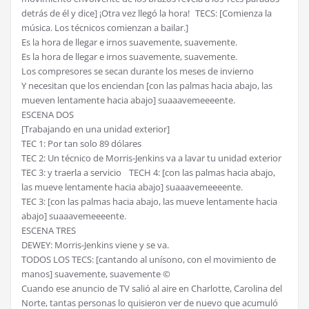
detrás de él y dice] ¡Otra vez llegó la hora! TECS: [Comienza la
música. Los técnicos comienzan a bailar.]
Es la hora de llegar e irnos suavemente, suavemente.
Es la hora de llegar e irnos suavemente, suavemente.
Los compresores se secan durante los meses de invierno
Y necesitan que los enciendan [con las palmas hacia abajo, las
mueven lentamente hacia abajo] suaaavemeeeente.
ESCENA DOS
[Trabajando en una unidad exterior]
TEC 1: Por tan solo 89 dólares
TEC 2: Un técnico de Morris-Jenkins va a lavar tu unidad exterior
TEC 3: y traerla a servicio TECH 4: [con las palmas hacia abajo,
las mueve lentamente hacia abajo] suaaavemeeeente.
TEC 3: [con las palmas hacia abajo, las mueve lentamente hacia
abajo] suaaavemeeeente.
ESCENA TRES
DEWEY: Morris-Jenkins viene y se va.
TODOS LOS TECS: [cantando al unísono, con el movimiento de
manos] suavemente, suavemente ©
Cuando ese anuncio de TV salió al aire en Charlotte, Carolina del
Norte, tantas personas lo quisieron ver de nuevo que acumuló