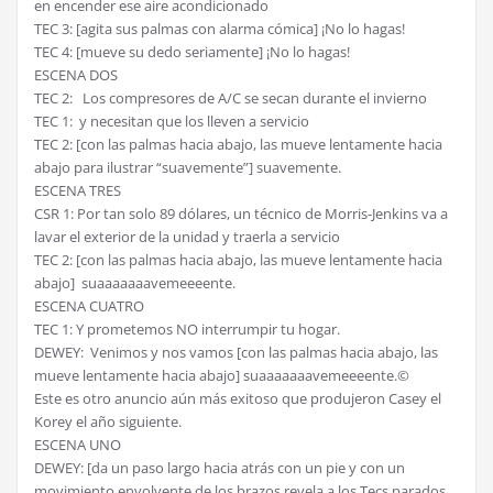
en encender ese aire acondicionado
TEC 3: [agita sus palmas con alarma cómica] ¡No lo hagas!
TEC 4: [mueve su dedo seriamente] ¡No lo hagas!
ESCENA DOS
TEC 2: Los compresores de A/C se secan durante el invierno
TEC 1: y necesitan que los lleven a servicio
TEC 2: [con las palmas hacia abajo, las mueve lentamente hacia
abajo para ilustrar “suavemente”] suavemente.
ESCENA TRES
CSR 1: Por tan solo 89 dólares, un técnico de Morris-Jenkins va a
lavar el exterior de la unidad y traerla a servicio
TEC 2: [con las palmas hacia abajo, las mueve lentamente hacia
abajo] suaaaaaaavemeeeente.
ESCENA CUATRO
TEC 1: Y prometemos NO interrumpir tu hogar.
DEWEY: Venimos y nos vamos [con las palmas hacia abajo, las
mueve lentamente hacia abajo] suaaaaaaavemeeeente.©
Este es otro anuncio aún más exitoso que produjeron Casey el
Korey el año siguiente.
ESCENA UNO
DEWEY: [da un paso largo hacia atrás con un pie y con un
movimiento envolvente de los brazos revela a los Tecs parados