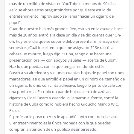
más de un millón de vistas en YouTube en menos de 90 días.
Así que ahora estás preguntándote por qué este estilo de
entretenimiento improvisado se llama “hacer un cigarro de
papel”.
Cuando nuestro hijo más grande, Rex, estuvo en la escuela hace
más de 20 años, entró a la clase un día y se dio cuenta que “Oh-
oh, hoy es el día que se supone debo presentar mi ensayo del
semestre. ¿Cuál fue el tema que me asignaron?” Se rascó la
cabeza un minuto, luego dijo: “Cuba, tengo que hacer una
presentación oral — con apoyos visuales — acerca de Cuba”.
Haz lo que puedas, con lo que tengas, en donde estés.
Buscó a su alrededor y vio unas cuantas hojas de papel con unos
marcadores, así que enrolló el papel en un cilindro del tamaño de
un cigarro, lo unió con cinta adhesiva, luego lo pintó de café con
una punta roja. Escribió un par de hojas acerca de azúcar,
cigarros y Fidel Castro y cuando lo llamaron al frente, contó la
historia de Cuba como lo hubiera hecho Groucho Marx o W.C.
Fields.
El profesor le puso un A+ y le aplaudió junto con toda la clase.
El entretenimiento es la única moneda con la que puedes
comprar la atención de un público desinteresado.