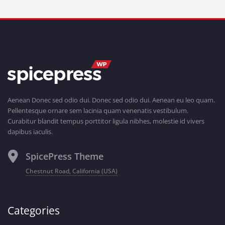
Aenean Donec sed odio dui. Donec sed odio dui. Aenean eu leo quam.
Pellentesque ornare sem lacinia quam venenatis vestibulum.
Curabitur blandit tempus porttitor ligula nibhes, molestie id vivers
dapibus iaculis.
SpicePress Theme
Chestnut Road, California (USA)
Categories