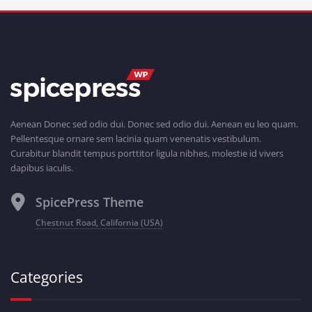
Aenean Donec sed odio dui. Donec sed odio dui. Aenean eu leo quam.
Pellentesque ornare sem lacinia quam venenatis vestibulum.
Curabitur blandit tempus porttitor ligula nibhes, molestie id vivers
dapibus iaculis.
SpicePress Theme
Chestnut Road, California (USA)
Categories