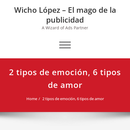
Skip
Wicho López – El mago de la
to
content
publicidad
A Wizard of Ads Partner
Toggle navigation
2 tipos de emoción, 6 tipos
de amor
Home
2 tipos de emoción, 6 tipos de amor