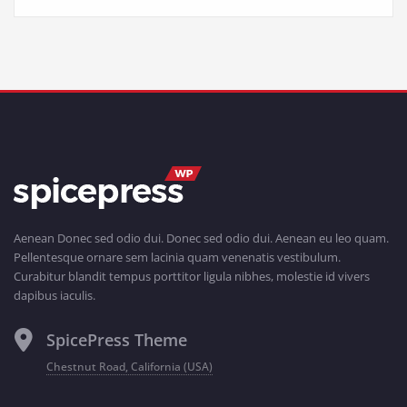
Aenean Donec sed odio dui. Donec sed odio dui. Aenean eu leo quam.
Pellentesque ornare sem lacinia quam venenatis vestibulum.
Curabitur blandit tempus porttitor ligula nibhes, molestie id vivers
dapibus iaculis.
SpicePress Theme
Chestnut Road, California (USA)