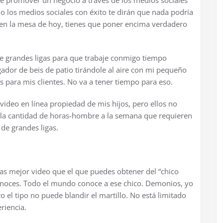
ue promover un negocio a través de los medios sociales
ndo los medios sociales con éxito te dirán que nada podría
r en la mesa de hoy, tienes que poner encima verdadero
e grandes ligas para que trabaje conmigo tiempo
dor de beis de patio tirándole al aire con mi pequeño
os para mis clientes. No va a tener tiempo para eso.
ideo en línea propiedad de mis hijos, pero ellos no
te la cantidad de horas-hombre a la semana que requieren
de grandes ligas.
itas mejor video que el que puedes obtener del “chico
conoces. Todo el mundo conoce a ese chico. Demonios, yo
o el tipo no puede blandir el martillo. No está limitado
eriencia.