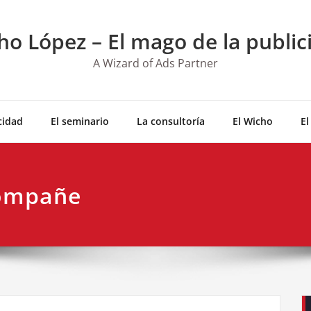
ho López – El mago de la public
A Wizard of Ads Partner
cidad
El seminario
La consultoría
El Wicho
El
compañe