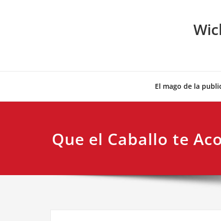
Skip
to
Wic
content
El mago de la publi
Que el Caballo te A