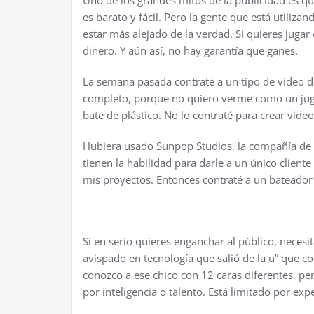
Uno de los grandes mitos de la publicidad es q
es barato y fácil. Pero la gente que está utiliza
estar más alejado de la verdad. Si quieres juga
dinero. Y aún así, no hay garantía que ganes.
La semana pasada contraté a un tipo de video d
completo, porque no quiero verme como un juga
bate de plástico. No lo contraté para crear vide
Hubiera usado Sunpop Studios, la compañía de v
tienen la habilidad para darle a un único clien
mis proyectos. Entonces contraté a un bateador 
Si en serio quieres enganchar al público, neces
avispado en tecnología que salió de la u” que 
conozco a ese chico con 12 caras diferentes, per
por inteligencia o talento. Está limitado por exp