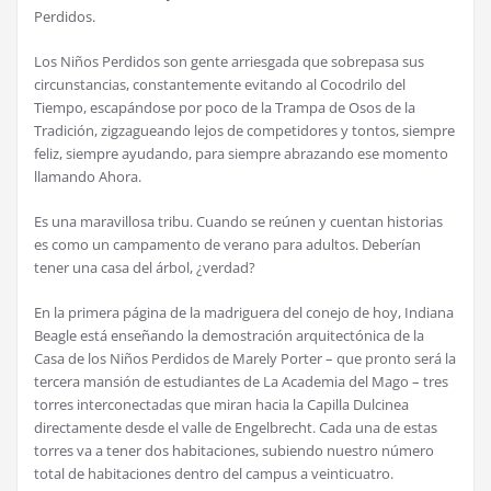
Perdidos.
Los Ni
ñ
os Perdidos son gente arriesgada que sobrepasa sus
circunstancias, constantemente evitando al Cocodrilo del
Tiempo, escap
á
ndose por poco de la Trampa de Osos de la
Tradici
ó
n, zigzagueando lejos de competidores y tontos, siempre
feliz, siempre ayudando, para siempre abrazando ese momento
llamando Ahora.
Es una maravillosa tribu. Cuando se re
ú
nen y cuentan historias
es como un campamento de verano para adultos. Deber
í
an
tener una casa del
á
rbol,
¿
verdad?
En la primera p
á
gina de la madriguera del conejo de hoy, Indiana
Beagle est
á
ense
ñ
ando la demostraci
ó
n arquitect
ó
nica de la
Casa de los Ni
ñ
os Perdidos de Marely Porter – que pronto ser
á
la
tercera mansi
ó
n de estudiantes de La Academia del Mago – tres
torres interconectadas que miran hacia la Capilla Dulcinea
directamente desde el valle de Engelbrecht. Cada una de estas
torres va a tener dos habitaciones, subiendo nuestro n
ú
mero
total de habitaciones dentro del campus a veinticuatro.