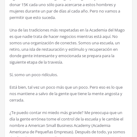
donar 15K cada uno s
ó
lo para acercarse a estos hombres y
mujeres durante un par de d
í
as al cada a
ñ
o. Pero no vamos a
permitir que esto suceda.
Una de las tradiciones m
á
s respetadas en la Academia del Mago
es que nadie trata de hacer negocios mientras est
á
aqu
í
. No
somos una organizaci
ó
n de conectes. Somos una escuela, un
retiro, una isla de restauraci
ó
n y est
í
mulo y recuperaci
ó
n en
donde gente interesante y emocionada se prepara para la
siguiente etapa de la traves
í
a.
S
í
, somo un poco rid
í
culos.
Est
á
bien, tal vez un poco m
á
s que un poco. Pero eso es lo que
nos mantiene a salvo de la gente que tiene la mente angosta y
cerrada.
¿
Te puedo contar mi miedo m
á
s grande? Me preocupa que un
d
í
a la gente err
ó
nea tome el control de la escuela y le cambie el
nombre a American Small Business Academy (Academia
Americana de Peque
ñ
as Empresas). Despu
é
s de todo, ya somos