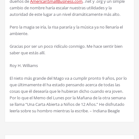
due
ñ
os de
AmericanSmallBusiness.com
, .net y .org y un simple
cambio de nombre har
í
a escalar nuestras utilidades y la
autoridad de este lugar a un nivel dram
á
ticamente m
á
s alto.
Pero la magia se ir
í
a, la risa parar
í
a y la m
ú
sica ya no llenar
í
a el
ambiente.
Gracias por ser un poco rid
í
culo conmigo. Me hace sentir bien
saber que est
á
s all
í
.
Roy H. Williams
El nieto m
á
s grande del Mago va a cumplir pronto 9 a
ñ
os, por lo
que
ú
ltimamente
é
l ha estado pensando acerca de todas las
cosas que
é
l desear
í
a que le hubieran dicho cuando era joven.
Por lo que el Memo del Lunes por la Ma
ñ
ana de la otra semana
se llama “Una Carta Abierta a Ni
ñ
os de 12 A
ñ
os.” He disfrutado
leerla sobre su hombro mientras la escribe. – Indiana Beagle