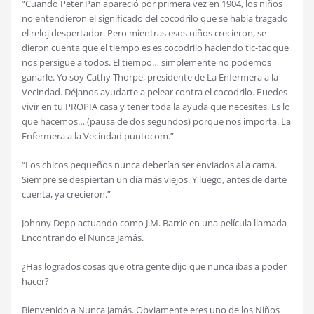
“Cuando Peter Pan apareci
ó
por primera vez en 1904, los ni
ñ
os
no entendieron el significado del cocodrilo que se hab
í
a tragado
el reloj despertador. Pero mientras esos ni
ñ
os crecieron, se
dieron cuenta que el tiempo es es cocodrilo haciendo tic-tac que
nos persigue a todos. El tiempo… simplemente no podemos
ganarle. Yo soy Cathy Thorpe, presidente de La Enfermera a la
Vecindad. D
é
janos ayudarte a pelear contra el cocodrilo. Puedes
vivir en tu PROPIA casa y tener toda la ayuda que necesites. Es lo
que hacemos… (pausa de dos segundos) porque nos importa. La
Enfermera a la Vecindad puntocom.”
“Los chicos peque
ñ
os nunca deber
í
an ser enviados al a cama.
Siempre se despiertan un d
í
a m
á
s viejos. Y luego, antes de darte
cuenta, ya crecieron.”
Johnny Depp actuando como J.M. Barrie en una pel
í
cula llamada
Encontrando el Nunca Jam
á
s.
¿
Has logrados cosas que otra gente dijo que nunca ibas a poder
hacer?
Bienvenido a Nunca Jam
á
s. Obviamente eres uno de los Ni
ñ
os