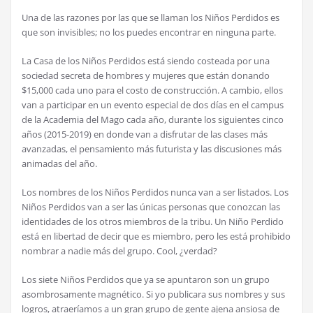
Una de las razones por las que se llaman los Ni
ñ
os Perdidos es
que son invisibles; no los puedes encontrar en ninguna parte.
La Casa de los Ni
ñ
os Perdidos est
á
siendo costeada por una
sociedad secreta de hombres y mujeres que est
á
n donando
$15,000 cada uno para el costo de construcci
ó
n. A cambio, ellos
van a participar en un evento especial de dos d
í
as en el campus
de la Academia del Mago cada a
ñ
o, durante los siguientes cinco
a
ñ
os (2015-2019) en donde van a disfrutar de las clases m
á
s
avanzadas, el pensamiento m
á
s futurista y las discusiones m
á
s
animadas del a
ñ
o.
Los nombres de los Ni
ñ
os Perdidos nunca van a ser listados. Los
Ni
ñ
os Perdidos van a ser las
ú
nicas personas que conozcan las
identidades de los otros miembros de la tribu. Un Ni
ñ
o Perdido
est
á
en libertad de decir que es miembro, pero les est
á
prohibido
nombrar a nadie m
á
s del grupo. Cool,
¿
verdad?
Los siete Ni
ñ
os Perdidos que ya se apuntaron son un grupo
asombrosamente magn
é
tico. Si yo publicara sus nombres y sus
logros, atraer
í
amos a un gran grupo de gente ajena ansiosa de