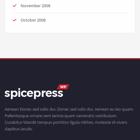
November 2008
October 2008
Aenean Donec sed odio dui. Donec sed odio dui. Aenean eu leo quam.
Pellentesque ornare sem lacinia quam venenatis vestibulum.
Curabitur blandit tempus porttitor ligula nibhes, molestie id vivers
dapibus iaculis.