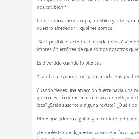
nos cae bien.”
Compramos carros, ropa, muebles y arte para r
nuestro alrededor – qui
é
nes somos.
¿
Ser
á
posible que todo el mundo no est
é
viend
impresi
ó
n err
ó
nea de que somos nosotros quien
Es divertido cuando lo piensas.
Y tambi
é
n es como me gano la vida. Soy publici
Cuando tienes una atracci
ó
n fuerte hacia una m
que crees. T
ú
miras en esa marca un reflejo de 
lees?
¿
Est
á
s suscrito a alguna revista?
¿
Qu
é
tipo
Dime qu
é
admira alguien y te contar
é
todo lo q
¿
Te molesta que diga estas cosas? Por favor que