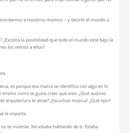
ecordarnos a nosotros mismos – y decirle al mundo a
o?
¿
Existir
á
la posibilidad que todo el mundo est
á
bajo la
es los vemos a ellos?
sta.
arca, es porque esa marca se identifica con algo en lo
ti mismo como te gusta creer que eres.
¿
Qu
é
autores
 de arquitectura te atrae?
¿
Escuchas m
ú
sica?
¿
Qu
é
tipo?
ue le importa.
 no te moleste. No estaba hablando de ti. Estaba