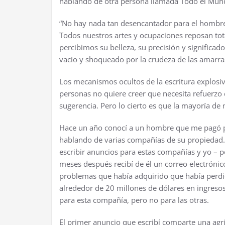
hablando de otra persona llamada Todo el Mun
“No hay nada tan desencantador para el hombr
Todos nuestros artes y ocupaciones reposan tota
percibimos su belleza, su precisi
ó
n y significado
vac
í
o y shoqueado por la crudeza de las amarras
Los mecanismos ocultos de la escritura explosi
personas no quiere creer que necesita refuerzo 
sugerencia. Pero lo cierto es que la mayor
í
a de 
Hace un a
ñ
o conoc
í
a un hombre que me pag
ó
hablando de varias compa
ñí
as de su propiedad. 
escribir anuncios para estas compa
ñí
as y yo – 
meses despu
é
s recib
í
de
é
l un correo electr
ó
nic
problemas que hab
í
a adquirido que hab
í
a perdi
alrededor de 20 millones de d
ó
lares en ingreso
para esta compa
ñí
a, pero no para las otras.
El primer anuncio que escrib
í
comparte una agrid