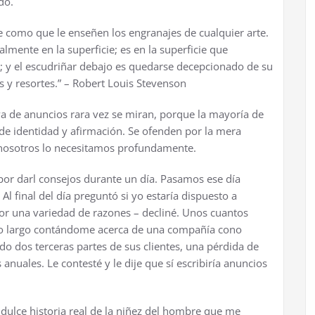
do.
e como que le ense
ñ
en los engranajes de cualquier arte.
lmente en la superficie; es en la superficie que
; y el escudri
ñ
ar debajo es quedarse decepcionado de su
 y resortes.” – Robert Louis Stevenson
va de anuncios rara vez se miran, porque la mayor
í
a de
de identidad y afirmaci
ó
n. Se ofenden por la mera
nosotros lo necesitamos profundamente.
por darl consejos durante un d
í
a. Pasamos ese d
í
a
Al final del d
í
a pregunt
ó
si yo estar
í
a dispuesto a
por una variedad de razones – declin
é
. Unos cuantos
o largo cont
á
ndome acerca de una compa
ñí
a cono
do dos terceras partes de sus clientes, una p
é
rdida de
s anuales. Le contest
é
y le dije que s
í
escribir
í
a anuncios
ulce historia real de la ni
ñ
ez del hombre que me