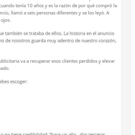
cuando ten
í
a 10 a
ñ
os y es la raz
ó
n de por qu
é
compr
ó
la
ncio, llam
ó
a seis personas diferentes y se los ley
ó
. A
 ojos.
que tambi
é
n se trataba de ellos. La historia en el anuncio
uno de nosotros guarda muy adentro de nuestro coraz
ó
n,
ublicitaria va a recuperar esos clientes perdidos y elevar
eado.
debes escoger:
 o no tiene credibilidad: “hace un a
ñ
o.. dos terceras