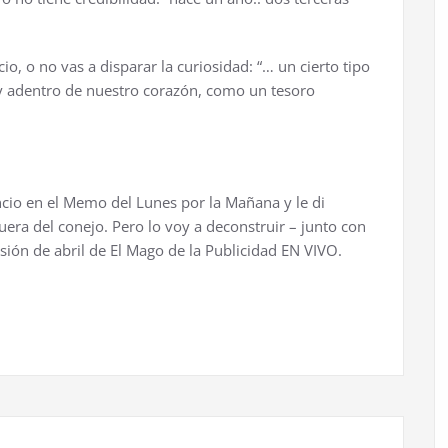
io, o no vas a disparar la curiosidad: “… un cierto tipo
 adentro de nuestro coraz
ó
n, como un tesoro
ncio en el Memo del Lunes por la Ma
ñ
ana y le di
uera del conejo. Pero lo voy a deconstruir – junto con
si
ó
n de abril de El Mago de la Publicidad EN VIVO.