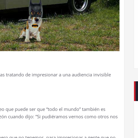
s tratando de impresionar a una audiencia invisible
creo que puede ser que “todo el mundo” tambi
é
n es
z
ó
n cuando dijo: “Si pudi
é
ramos vernos como otros nos
ero que no tenemos, para impresionar a gente que no