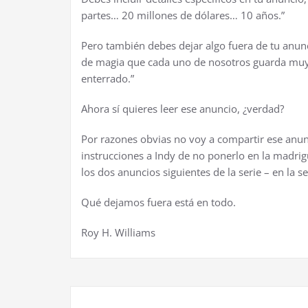
partes… 20 millones de d
ó
lares… 10 a
ñ
os.”
Pero tambi
é
n debes dejar algo fuera de tu anunc
de magia que cada uno de nosotros guarda muy
enterrado.”
Ahora s
í
quieres leer ese anuncio,
¿
verdad?
Por razones obvias no voy a compartir ese anu
instrucciones a Indy de no ponerlo en la madrig
los dos anuncios siguientes de la serie – en la se
Qu
é
dejamos fuera est
á
en todo.
Roy H. Williams