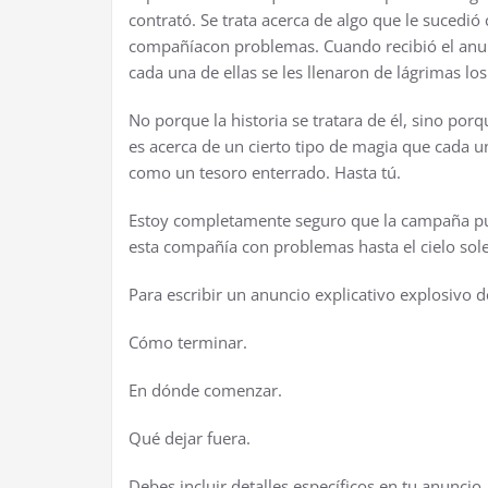
contrat
ó
. Se trata acerca de algo que le sucedi
ó
compa
ñí
acon problemas. Cuando recibi
ó
el anu
cada una de ellas se les llenaron de l
á
grimas los
No porque la historia se tratara de
é
l, sino por
es acerca de un cierto tipo de magia que cada 
como un tesoro enterrado. Hasta t
ú
.
Estoy completamente seguro que la campa
ñ
a p
esta compa
ñí
a con problemas hasta el cielo sol
Para escribir un anuncio explicativo explosivo 
C
ó
mo terminar.
En d
ó
nde comenzar.
Qu
é
dejar fuera.
Debes incluir detalles espec
í
ficos en tu anuncio,