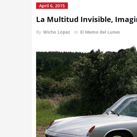
April 6, 2015
La Multitud Invisible, Imag
By
Wicho Lopez
in
El Memo del Lunes