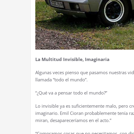
La Multitud Invisible, Imaginaria
Algunas veces pienso que pasamos nuestras vida
llamada “todo el mundo”.
“
¿
Qu
é
va a pensar todo el mundo?”
Lo invisible ya es suficientemente malo, pero 
imaginario. Emil Cioran probablemente ten
í
a ra
miran, desaparecer
í
amos en el acto.”
“Compramos cosas que no necesitamos, con din