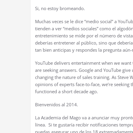
Si, no estoy bromeando.
Muchas veces se le dice “medio social” a YouTu
tienden a ver “medios sociales” como el algodón 
entretenimiento se mide por el número de vista
deberías entretener al público, sino que deberí
tan bien anticipas y respondes la pregunta aún-
YouTube delivers entertainment when we want to
are seeking answers. Google and YouTube give u
changing the nature of sales training. As Steve 
opinions of experts face-to-face, we’re seeking
functioned a short decade ago.
Bienvenidos al 2014.
La Academia del Mago va a anunciar muy pronto 
línea. Si te gustaría recibir notificaciones temp
puedas asegurar uno de los 18 extremadamente 