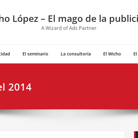
ho López – El mago de la public
A Wizard of Ads Partner
cidad
El seminario
La consultoría
El Wicho
El
el 2014