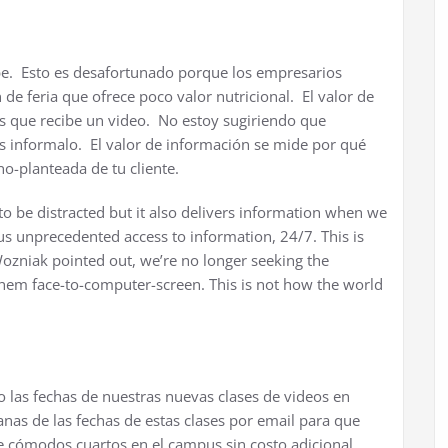
be. Esto es desafortunado porque los empresarios
de feria que ofrece poco valor nutricional. El valor de
s que recibe un video. No estoy sugiriendo que
as informalo. El valor de información se mide por qué
no-planteada de tu cliente.
 be distracted but it also delivers information when we
s unprecedented access to information, 24/7. This is
Wozniak pointed out, we’re no longer seeking the
 them face-to-computer-screen. This is not how the world
las fechas de nuestras nuevas clases de videos en
ranas de las fechas de estas clases por email para que
cómodos cuartos en el campus sin costo adicional,