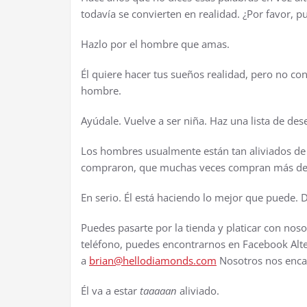
todav
í
a se convierten en realidad.
¿
Por favor, p
Hazlo por el hombre que amas.
É
l quiere hacer tus sue
ñ
os realidad, pero no con
hombre.
Ay
ú
dale. Vuelve a ser ni
ñ
a. Haz una lista de des
Los hombres usualmente est
á
n tan aliviados de
compraron, que muchas veces compran m
á
s de
En serio.
É
l est
á
haciendo lo mejor que puede. 
Puedes pasarte por la tienda y platicar con nos
tel
é
fono, puedes encontrarnos en Facebook Alte
a
brian@hellodiamonds.com
Nosotros nos enc
É
l va a estar
taaaaan
aliviado.