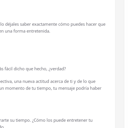
ó
lo d
é
jales saber exactamente c
ó
mo puedes hacer que
 en una forma entretenida.
á
s f
á
cil dicho que hecho,
¿
verdad?
tiva, una nueva actitud acerca de ti y de lo que
je un momento de tu tiempo, tu mensaje podr
í
a haber
rarte su tiempo.
¿
C
ó
mo los puede entretener tu
do.