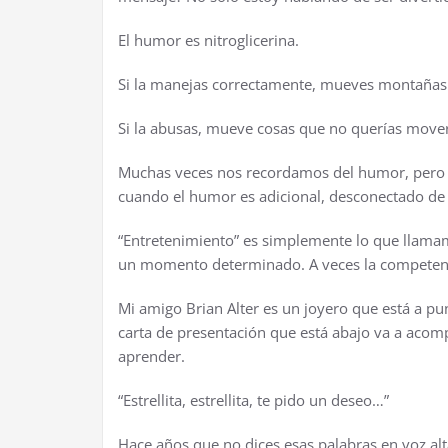
El humor es nitroglicerina.
Si la manejas correctamente, mueves monta
ñ
as
Si la abusas, mueve cosas que no quer
í
as mover
Muchas veces nos recordamos del humor, pero
cuando el humor es adicional, desconectado de 
“
Entretenimiento” es simplemente lo que llama
un momento determinado. A veces la competenc
Mi amigo Brian Alter es un joyero que est
á
a pu
carta de presentaci
ó
n que est
á
abajo va a acom
aprender.
“Estrellita, estrellita, te pido un deseo…”
Hace a
ñ
os que no dices esas palabras en voz alt