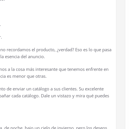
.
.
 no recordamos el producto,
¿
verdad? Eso es lo que pasa
la esencia del anuncio.
mos a la cosa m
á
s interesante que tenemos enfrente en
ia es menor que otras.
nto de enviar un cat
á
logo a sus clientes. Su excelente
pa
ñ
ar cada cat
á
logo. Dale un vistazo y mira qu
é
puedes
a, de noche, bajo un cielo de invierno, pero los deseos