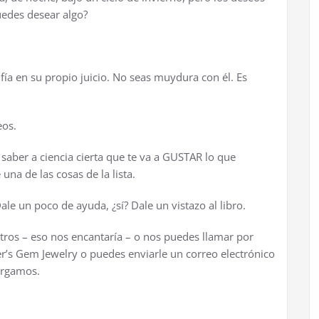
uedes desear algo?
f
í
a en su propio juicio. No seas muydura con
é
l. Es
eos.
 saber a ciencia cierta que te va a GUSTAR lo que
 una de las cosas de la lista.
Dale un poco de ayuda,
¿
s
í
? Dale un vistazo al libro.
otros – eso nos encantar
í
a – o nos puedes llamar por
r’s Gem Jewelry o puedes enviarle un correo electr
ó
nico
argamos.