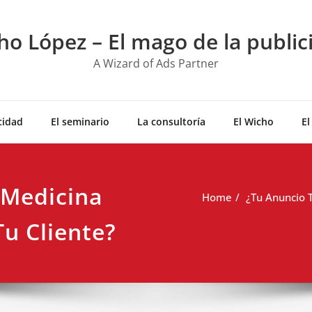
ho López – El mago de la public
A Wizard of Ads Partner
cidad
El seminario
La consultoría
El Wicho
El
 Medicina
Home
¿Tu Anuncio T
Tu Cliente?