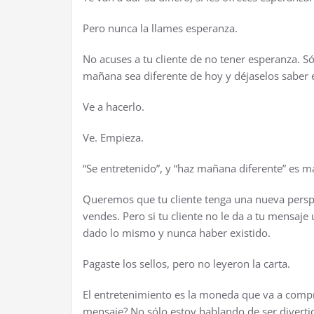
Pero nunca la llames esperanza.
No acuses a tu cliente de no tener esperanza. S
ma
ñ
ana sea diferente de hoy y d
é
jaselos saber
Ve a hacerlo.
Ve. Empieza.
“Se entretenido”, y “haz ma
ñ
ana diferente” es m
Queremos que tu cliente tenga una nueva perspec
vendes. Pero si tu cliente no le da a tu mensa
dado lo mismo y nunca haber existido.
Pagaste los sellos, pero no leyeron la carta.
El entretenimiento es la moneda que va a comp
mensaje? No s
ó
lo estoy hablando de ser diverti