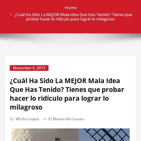
Home
¿Cuál Ha Sido La MEJOR Mala Idea Que Has Tenido? Tienes que
probar hacer lo ridículo para lograr lo milagroso
November 4, 2013
¿Cuál Ha Sido La MEJOR Mala Idea
Que Has Tenido? Tienes que probar
hacer lo ridículo para lograr lo
milagroso
By
Wicho Lopez
in
El Memo del Lunes