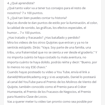
4. ¿Qué aprendiste?
¿Qué tanto valor va a tener tus consejos para el resto de
nosotros? 7 x 100 puntos.
5. ¿Qué tan bien puedes contar tu historia?
Aquí es donde te dan puntos de estilo por la iluminación, el color,
la calidad de sonido, las gráficas, los efectos especiales, el
humor… 7 x 100 puntos.
¿Has tratado y fracasado? ¿Has batallado y perdido?
Mira los videos de los otros Quijotes que entran y ya no te
sentirás estúpido. Dirás: “Vaya. Soy parte de una familia, una
tribu, una fraternidad que no se sienta a ver desde el graderío.” Y
no importa cuánto te haya costado tu mala aventura, no
importa cuánto te haya dolido, podrás reírte y decir: “Bueno, por
lo menos no soy ESE chavo.”
Cuando hayas posteado tu video a You Tube, envía el link a
daniel@WizardAcademy.org y si es aceptado, Daniel lo posteará
al canal del YouTube para el Premio de los Molinos de Viento del
Quijote, también conocido como el Premio para el Cráter
Humeante, el Premio de los Fracasos de Negocios, el Premio
para Nuestra Clase de Locos.
Vas a querer meter tu video tan pronto como sea posible por