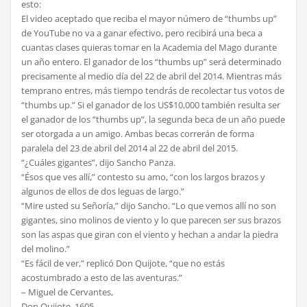
esto:
El video aceptado que reciba el mayor número de “thumbs up”
de YouTube no va a ganar efectivo, pero recibirá una beca a
cuantas clases quieras tomar en la Academia del Mago durante
un año entero. El ganador de los “thumbs up” será determinado
precisamente al medio día del 22 de abril del 2014. Mientras más
temprano entres, más tiempo tendrás de recolectar tus votos de
“thumbs up.” Si el ganador de los US$10,000 también resulta ser
el ganador de los “thumbs up”, la segunda beca de un año puede
ser otorgada a un amigo. Ambas becas correrán de forma
paralela del 23 de abril del 2014 al 22 de abril del 2015.
“¿Cuáles gigantes”, dijo Sancho Panza.
“Ésos que ves allí,” contesto su amo, “con los largos brazos y
algunos de ellos de dos leguas de largo.”
“Mire usted su Señoría,” dijo Sancho. “Lo que vemos allí no son
gigantes, sino molinos de viento y lo que parecen ser sus brazos
son las aspas que giran con el viento y hechan a andar la piedra
del molino.”
“Es fácil de ver,” replicó Don Quijote, “que no estás
acostumbrado a esto de las aventuras.”
– Miguel de Cervantes,
Don Quijote, 1605