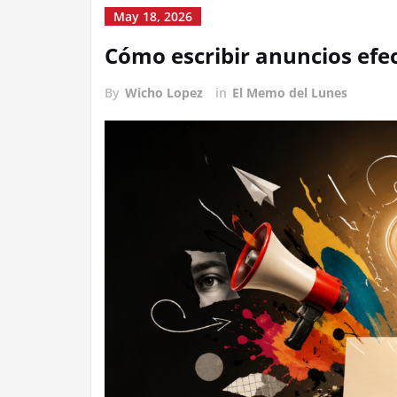
May 18, 2026
Cómo escribir anuncios efe
By
Wicho Lopez
in
El Memo del Lunes