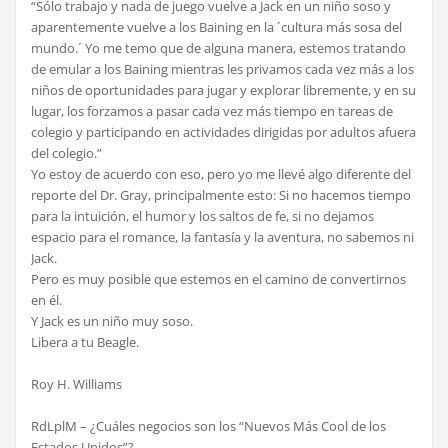
“Sólo trabajo y nada de juego vuelve a Jack en un niño soso y
aparentemente vuelve a los Baining en la ´cultura más sosa del
mundo.´ Yo me temo que de alguna manera, estemos tratando
de emular a los Baining mientras les privamos cada vez más a los
niños de oportunidades para jugar y explorar libremente, y en su
lugar, los forzamos a pasar cada vez más tiempo en tareas de
colegio y participando en actividades dirigidas por adultos afuera
del colegio.”
Yo estoy de acuerdo con eso, pero yo me llevé algo diferente del
reporte del Dr. Gray, principalmente esto: Si no hacemos tiempo
para la intuición, el humor y los saltos de fe, si no dejamos
espacio para el romance, la fantasía y la aventura, no sabemos ni
Jack.
Pero es muy posible que estemos en el camino de convertirnos
en él.
Y Jack es un niño muy soso.
Libera a tu Beagle.
Roy H. Williams
RdLplM – ¿Cuáles negocios son los “Nuevos Más Cool de los
Estados Unidos”?