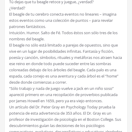
Tú dejas que tu beagle retoce y juegue, ¿verdad?
¿Verdad?
El beagle de tu cerebro conecta eventos no lineares – imagina
estos eventos como una colección de puntos – para revelar
patrones fantásticos.
Intuición. Humor. Salto de Fé. Todos éstos son sólo tres de los
nombres del beagle.
El beagle no sólo está limitado a parejas de opuestos, sino que
vive en un lugar de posibilidades infinitas. Fantasía y ficción,
poesía y canción, símbolos, rituales y metáforas nos atraen hacia
ese reino en donde todo puede suceder entre las sombras
coloreadas debajo de los árboles del beagle. Cada palo es una
espada, cada conejo es una aventura y cada árbol es el “home”
desde donde comienzas a correr.
“Sólo trabajo y nada de juego vuelve a Jack en un niño soso”
apareció primero en una recopilación de proverbios publicada
por James Howell en 1659, pero ya era viejo entonces.
Un artículo del Dr. Peter Gray en Psychology Today prueba la
potencia de esta advertencia de 353 años. El Dr. Gray es un
profesor de investigación de psicología en el Boston College. Sus
descubrimientos guían las decisiones de los psicólogos
comparativos, evolutivos, desarrollativos y educativos alrededor