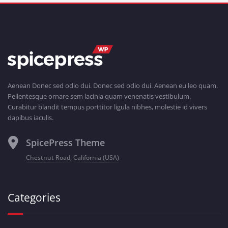
Aenean Donec sed odio dui. Donec sed odio dui. Aenean eu leo quam.
Pellentesque ornare sem lacinia quam venenatis vestibulum.
Curabitur blandit tempus porttitor ligula nibhes, molestie id vivers
dapibus iaculis.
SpicePress Theme
Chestnut Road, California (USA)
Categories