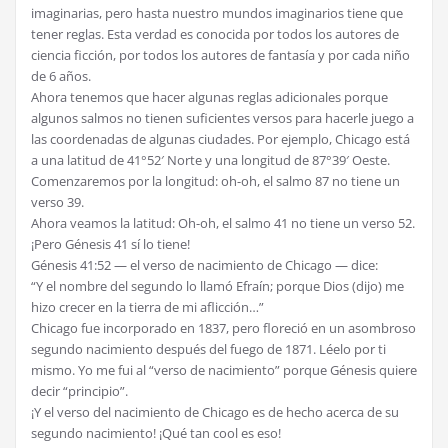
imaginarias, pero hasta nuestro mundos imaginarios tiene que
tener reglas. Esta verdad es conocida por todos los autores de
ciencia ficción, por todos los autores de fantasía y por cada niño
de 6 años.
Ahora tenemos que hacer algunas reglas adicionales porque
algunos salmos no tienen suficientes versos para hacerle juego a
las coordenadas de algunas ciudades. Por ejemplo, Chicago está
a una latitud de 41°52′ Norte y una longitud de 87°39′ Oeste.
Comenzaremos por la longitud: oh-oh, el salmo 87 no tiene un
verso 39.
Ahora veamos la latitud: Oh-oh, el salmo 41 no tiene un verso 52.
¡Pero Génesis 41 sí lo tiene!
Génesis 41:52 — el verso de nacimiento de Chicago — dice:
“Y el nombre del segundo lo llamó Efraín; porque Dios (dijo) me
hizo crecer en la tierra de mi aflicción…”
Chicago fue incorporado en 1837, pero floreció en un asombroso
segundo nacimiento después del fuego de 1871. Léelo por ti
mismo. Yo me fui al “verso de nacimiento” porque Génesis quiere
decir “principio”.
¡Y el verso del nacimiento de Chicago es de hecho acerca de su
segundo nacimiento! ¡Qué tan cool es eso!