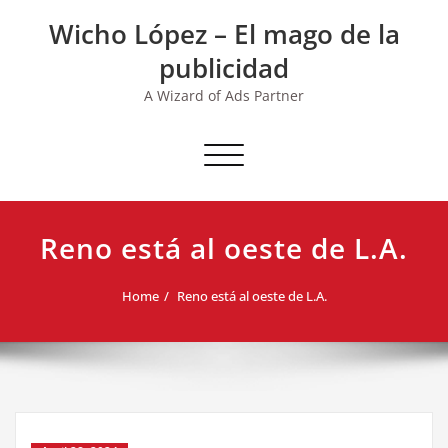
Skip
Wicho López – El mago de la
to
content
publicidad
A Wizard of Ads Partner
Toggle navigation
Reno está al oeste de L.A.
Home
Reno está al oeste de L.A.