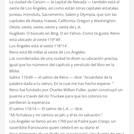
La ciudad de Carson — la capital de Nevada — también está al
oeste de Los Ángeles, así como están otras capitales estatales.
Juneau, Honolulu, Sacramento, Salem y Olympia, que son las
capitales de Alaska, Hawaii, California, Oregon y Washington.
Oeste, oeste, oeste, oeste y oeste de L.A.
Gugléalo. O búscalo en Bing. O en Yahoo. Como te guste. Reno
está ubicado al oeste 119°49′.
Los Ángeles está al oeste 118°14′.
Reno está 86 millas al oeste de Los Ángeles.
Las coordenadas de una ciudad te dicen su ubicación precisa,
igual que los números del capítulo y versículo del libro en la
Biblia.
Salmo 119:49 — el salmo de Reno — dice: “Acuérdate de la
palabra dada a tu siervo, En la cual me has hecho esperar. ”
Reno fue fundado por Charles Willian Fuller, quien construyó un
puente a través del río Truckee para que los colonos no
perdieran la esperanza.
El salmo 118:14 — El salmo de L.A. — dice:
“Mi fortaleza y mi cántico es Jah, y él es mi salvación.”
Los Ángeles se llamó así en 1769 por el Padre Juan Crespi, un
sacerdote franciscano quien celebró en su diario el
descubrimiento de un “bello río al noroeste”. Una fuente de agua