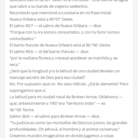
que salvó a su banda de viajeros sedientos.
Recordarás que mencioné a Louisiana en mi frase inicial.
Nueva Orleáns está a 90°07′ Oeste.
El salmo 90:7 — el salmo de Nueva Orléans — dice:
“Porque con tu ira somos consumidos, y con tu furor somos
conturbados.”
El barrio francés de Nueva Orleáns está al 90.°06′ Oeste.
El salmo 90:6 — el del barrio francés — dice:
“por la mañana florece y crece;al atardecer se marchita y se
seca.”
¿Será que la longitud y/o la latitud de una ciudad develan un
mensaje secreto de Dios para esa ciudad?
No. Por supuesto que no. No seas ridículo. ¿Estás demente? Pero
supongamos que sí.
La latitud para mi ciudad natal de Broken Arrow, Oklahoma —
que, anteriormente a 1907 era “territorio indio” — es
36.°06′ Norte.
Salmo 36:6 — el salmo para Broken Arrow — dice:
“Tu justicia es como las montañas de Dios;tus juicios, las grandes
profundidades. Oh Jehová, al hombre y al animal conservas.”
Creamos mundos imaginarios en donde jugamos a cosas