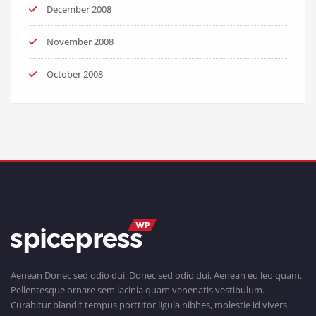
December 2008
November 2008
October 2008
Aenean Donec sed odio dui. Donec sed odio dui. Aenean eu leo quam.
Pellentesque ornare sem lacinia quam venenatis vestibulum.
Curabitur blandit tempus porttitor ligula nibhes, molestie id vivers