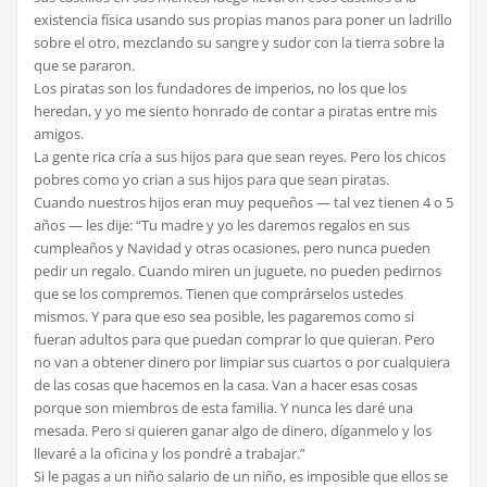
existencia física usando sus propias manos para poner un ladrillo
sobre el otro, mezclando su sangre y sudor con la tierra sobre la
que se pararon.
Los piratas son los fundadores de imperios, no los que los
heredan, y yo me siento honrado de contar a piratas entre mis
amigos.
La gente rica cría a sus hijos para que sean reyes. Pero los chicos
pobres como yo crian a sus hijos para que sean piratas.
Cuando nuestros hijos eran muy pequeños — tal vez tienen 4 o 5
años — les dije: “Tu madre y yo les daremos regalos en sus
cumpleaños y Navidad y otras ocasiones, pero nunca pueden
pedir un regalo. Cuando miren un juguete, no pueden pedirnos
que se los compremos. Tienen que comprárselos ustedes
mismos. Y para que eso sea posible, les pagaremos como si
fueran adultos para que puedan comprar lo que quieran. Pero
no van a obtener dinero por limpiar sus cuartos o por cualquiera
de las cosas que hacemos en la casa. Van a hacer esas cosas
porque son miembros de esta familia. Y nunca les daré una
mesada. Pero si quieren ganar algo de dinero, díganmelo y los
llevaré a la oficina y los pondré a trabajar.”
Si le pagas a un niño salario de un niño, es imposible que ellos se