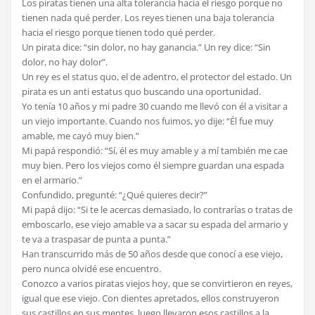
Los piratas tienen una alta tolerancia hacia el riesgo porque no
tienen nada qué perder. Los reyes tienen una baja tolerancia
hacia el riesgo porque tienen todo qué perder.
Un pirata dice: “sin dolor, no hay ganancia.” Un rey dice: “Sin
dolor, no hay dolor”.
Un rey es el status quo, el de adentro, el protector del estado. Un
pirata es un anti estatus quo buscando una oportunidad.
Yo tenía 10 años y mi padre 30 cuando me llevó con él a visitar a
un viejo importante. Cuando nos fuimos, yo dije: “Él fue muy
amable, me cayó muy bien.”
Mi papá respondió: “Sí, él es muy amable y a mí también me cae
muy bien. Pero los viejos como él siempre guardan una espada
en el armario.”
Confundido, pregunté: “¿Qué quieres decir?”
Mi papá dijo: “Si te le acercas demasiado, lo contrarías o tratas de
emboscarlo, ese viejo amable va a sacar su espada del armario y
te va a traspasar de punta a punta.”
Han transcurrido más de 50 años desde que conocí a ese viejo,
pero nunca olvidé ese encuentro.
Conozco a varios piratas viejos hoy, que se convirtieron en reyes,
igual que ese viejo. Con dientes apretados, ellos construyeron
sus castillos en sus mentes, luego llevaron esos castillos a la