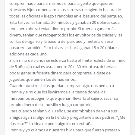
compren nada para sí mismos o para la gente que quieren.
Nuestros hijos comenzaron sus carreras recogiendo basura de
todas las oficinas y luego tirándolas en el basurero del parqueo.
Esto tal vez les tomaba 20 minutos y ganaban 20 dólares cada
uno, pero ahora tenían dinero propio. Si querían ganar más
dinero, tenían que recoger todos los envoltorios de chicles y las
colillas de cigarro y la basura del parqueo y meterla en ese
basurero también. Esto tal vez les hacía ganar 15 o 20 dólares
adicionales cada uno.
Si un niño de 5 años se esfuerza hasta el límite realista de un niño
de 5 años (lo cual es usualmente 20 o 30 minutos), deberían
poder ganar suficiente dinero para comprarse la clase de
juguetes que tienen los demás niños.
Cuando nuestros hijos querían comprar algo, nos pedían a
Pennie y a mí que los lleváramos a la tienda donde los
mirábamos escoger lo que querían, llevarlo al cajero, sacar su
propio dinero de su bolsillo y luego comprarlo.
Para cuando tenían 9 o 10 años, se asombraban de ver a sus
amigos agarrar algo en la tienda y preguntarle a sus padres: “¿Me
das esto?” La idea de pedir algo les era extraña.
Pennie y yo críamos a nuestros hijos para que fueran piratas y