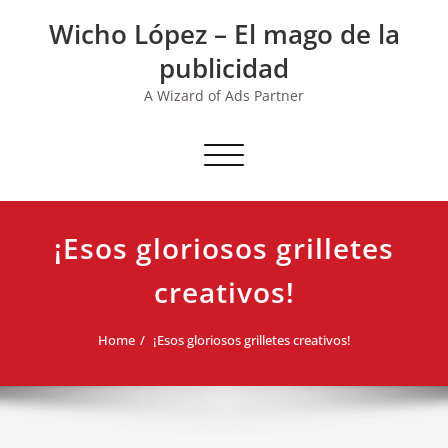
Skip
Wicho López – El mago de la
to
content
publicidad
A Wizard of Ads Partner
Toggle navigation
¡Esos gloriosos grilletes
creativos!
Home
¡Esos gloriosos grilletes creativos!