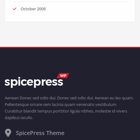
October 2008
Aenean Donec sed odio dui. Donec sed odio dui. Aenean eu leo quam.
Pellentesque ornare sem lacinia quam venenatis vestibulum.
Curabitur blandit tempus porttitor ligula nibhes, molestie id vivers
dapibus iaculis.
SpicePress Theme