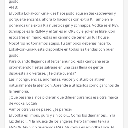
gusto.
AN 3:
El vodka Lokal-con-una-K se hace justo aquí en Saskatchewan y
porque te encanta, ahora lo hacemos con extra K. También le
ponemos una extra K a nuestros gin y schnapps. Vodka es el REY,
Schnapps es la REINA y el Gin es el JOKER y el joker es libre. Con
estos tres en mano, estás en camino de tener un full house.
Nosotros no tomamos atajos. Tú tampoco deberías hacerlo.
Lokal-con-una-K está disponible en todas las tiendas con buen
gusto.
Para cuando llegamos al tercer anuncio, esta campaña está
prometiendo fiestas salvajes en una casa llena de gente
dispuesta a divertirse. ¿Te diste cuenta?
Las incongruencias, anomalías, vacíos y disturbios atraen
naturalmente la atención. Aprende a utilizarlos como ganchos de
la memoria.
¿Qué pasaría si nos pidieran que diferenciáramos esa otra marca
de vodka, LoCal?
Vamos otra vez de paseo, ¿te parece?
El vodka es limpio, puro y sin color… Como los diamantes… Y la
luz del sol… Y la música de los ángeles. Pero también te va a
ENGORDAR y no queremos ESO. Mi vodka es el vodka Loca. Al