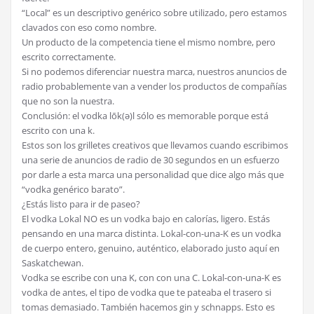
“Local” es un descriptivo genérico sobre utilizado, pero estamos
clavados con eso como nombre.
Un producto de la competencia tiene el mismo nombre, pero
escrito correctamente.
Si no podemos diferenciar nuestra marca, nuestros anuncios de
radio probablemente van a vender los productos de compañías
que no son la nuestra.
Conclusión: el vodka lōk(ə)l sólo es memorable porque está
escrito con una k.
Estos son los grilletes creativos que llevamos cuando escribimos
una serie de anuncios de radio de 30 segundos en un esfuerzo
por darle a esta marca una personalidad que dice algo más que
“vodka genérico barato”.
¿Estás listo para ir de paseo?
El vodka Lokal NO es un vodka bajo en calorías, ligero. Estás
pensando en una marca distinta. Lokal-con-una-K es un vodka
de cuerpo entero, genuino, auténtico, elaborado justo aquí en
Saskatchewan.
Vodka se escribe con una K, con con una C. Lokal-con-una-K es
vodka de antes, el tipo de vodka que te pateaba el trasero si
tomas demasiado. También hacemos gin y schnapps. Esto es