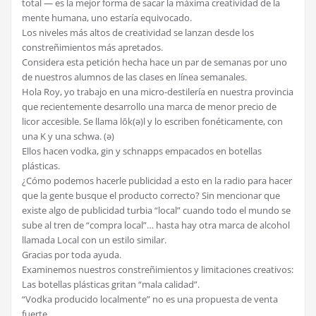
total — es la mejor forma de sacar la máxima creatividad de la
mente humana, uno estaría equivocado.
Los niveles más altos de creatividad se lanzan desde los
constreñimientos más apretados.
Considera esta petición hecha hace un par de semanas por uno
de nuestros alumnos de las clases en línea semanales.
Hola Roy, yo trabajo en una micro-destilería en nuestra provincia
que recientemente desarrollo una marca de menor precio de
licor accesible. Se llama lōk(ə)l y lo escriben fonéticamente, con
una K y una schwa. (ə)
Ellos hacen vodka, gin y schnapps empacados en botellas
plásticas.
¿Cómo podemos hacerle publicidad a esto en la radio para hacer
que la gente busque el producto correcto? Sin mencionar que
existe algo de publicidad turbia “local” cuando todo el mundo se
sube al tren de “compra local”… hasta hay otra marca de alcohol
llamada Local con un estilo similar.
Gracias por toda ayuda.
Examinemos nuestros constreñimientos y limitaciones creativos:
Las botellas plásticas gritan “mala calidad”.
“Vodka producido localmente” no es una propuesta de venta
fuerte.