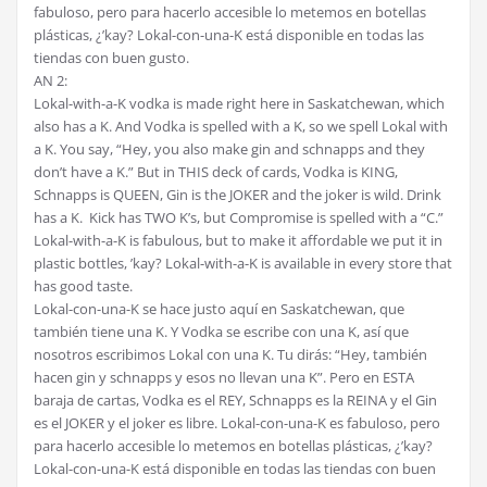
fabuloso, pero para hacerlo accesible lo metemos en botellas
plásticas, ¿’kay? Lokal-con-una-K está disponible en todas las
tiendas con buen gusto.
AN 2:
Lokal-with-a-K vodka is made right here in Saskatchewan, which
also has a K. And Vodka is spelled with a K, so we spell Lokal with
a K. You say, “Hey, you also make gin and schnapps and they
don’t have a K.” But in THIS deck of cards, Vodka is KING,
Schnapps is QUEEN, Gin is the JOKER and the joker is wild. Drink
has a K. Kick has TWO K’s, but Compromise is spelled with a “C.”
Lokal-with-a-K is fabulous, but to make it affordable we put it in
plastic bottles, ’kay? Lokal-with-a-K is available in every store that
has good taste.
Lokal-con-una-K se hace justo aquí en Saskatchewan, que
también tiene una K. Y Vodka se escribe con una K, así que
nosotros escribimos Lokal con una K. Tu dirás: “Hey, también
hacen gin y schnapps y esos no llevan una K”. Pero en ESTA
baraja de cartas, Vodka es el REY, Schnapps es la REINA y el Gin
es el JOKER y el joker es libre. Lokal-con-una-K es fabuloso, pero
para hacerlo accesible lo metemos en botellas plásticas, ¿’kay?
Lokal-con-una-K está disponible en todas las tiendas con buen