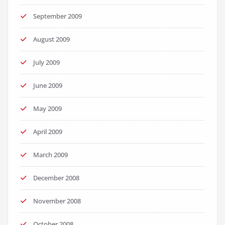
September 2009
August 2009
July 2009
June 2009
May 2009
April 2009
March 2009
December 2008
November 2008
October 2008