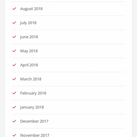
August 2018
July 2018
June 2018
May 2018
April 2018
March 2018
February 2018
January 2018
December 2017
November 2017