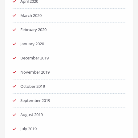
April 2020
March 2020
February 2020
January 2020
December 2019
November 2019
October 2019
September 2019
August 2019
July 2019