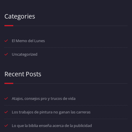
Categories
El Memo del Lunes
Uncategorized
Recent Posts
Atajos, consejos pro y trucos de vida
Los trabajos de pintura no ganan las carreras
Lo que la biblia enseña acerca de la publicidad