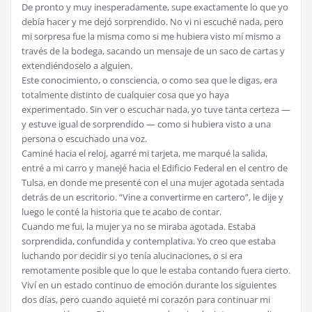
De pronto y muy inesperadamente, supe exactamente lo que yo
debía hacer y me dejó sorprendido. No vi ni escuché nada, pero
mi sorpresa fue la misma como si me hubiera visto mí mismo a
través de la bodega, sacando un mensaje de un saco de cartas y
extendiéndoselo a alguien.
Este conocimiento, o consciencia, o como sea que le digas, era
totalmente distinto de cualquier cosa que yo haya
experimentado. Sin ver o escuchar nada, yo tuve tanta certeza —
y estuve igual de sorprendido — como si hubiera visto a una
persona o escuchado una voz.
Caminé hacia el reloj, agarré mi tarjeta, me marqué la salida,
entré a mi carro y manejé hacia el Edificio Federal en el centro de
Tulsa, en donde me presenté con el una mujer agotada sentada
detrás de un escritorio. “Vine a convertirme en cartero”, le dije y
luego le conté la historia que te acabo de contar.
Cuando me fui, la mujer ya no se miraba agotada. Estaba
sorprendida, confundida y contemplativa. Yo creo que estaba
luchando por decidir si yo tenía alucinaciones, o si era
remotamente posible que lo que le estaba contando fuera cierto.
Viví en un estado continuo de emoción durante los siguientes
dos días, pero cuando aquieté mi corazón para continuar mi