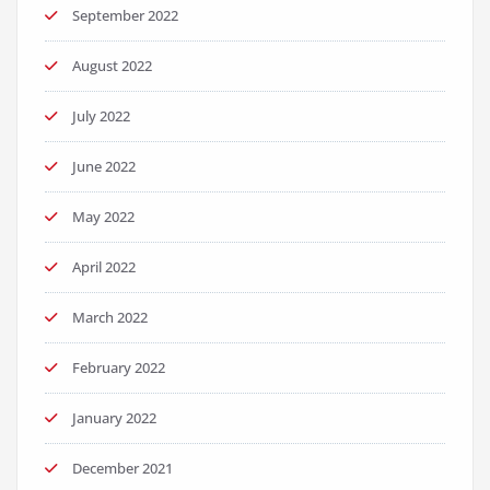
September 2022
August 2022
July 2022
June 2022
May 2022
April 2022
March 2022
February 2022
January 2022
December 2021