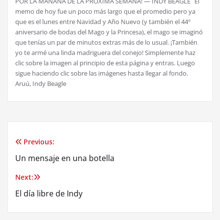
POR LA MAÑANA DE LA PRÓXIMA SEMANA! — INDY BEAGLE El
memo de hoy fue un poco más largo que el promedio pero ya
que es el lunes entre Navidad y Año Nuevo (y también el 44º
aniversario de bodas del Mago y la Princesa), el mago se imaginó
que tenías un par de minutos extras más de lo usual. ¡También
yo te armé una linda madriguera del conejo! Simplemente haz
clic sobre la imagen al principio de esta página y entras. Luego
sigue haciendo clic sobre las imágenes hasta llegar al fondo.
Aruú, Indy Beagle
Previous:
Post
Un mensaje en una botella
navigation
Next:
El día libre de Indy