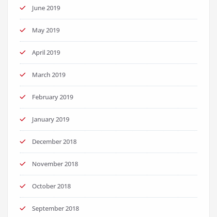
June 2019
May 2019
April 2019
March 2019
February 2019
January 2019
December 2018
November 2018
October 2018
September 2018