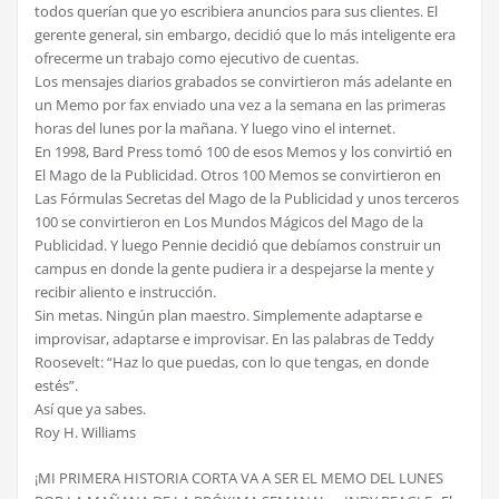
todos querían que yo escribiera anuncios para sus clientes. El
gerente general, sin embargo, decidió que lo más inteligente era
ofrecerme un trabajo como ejecutivo de cuentas.
Los mensajes diarios grabados se convirtieron más adelante en
un Memo por fax enviado una vez a la semana en las primeras
horas del lunes por la mañana. Y luego vino el internet.
En 1998, Bard Press tomó 100 de esos Memos y los convirtió en
El Mago de la Publicidad. Otros 100 Memos se convirtieron en
Las Fórmulas Secretas del Mago de la Publicidad y unos terceros
100 se convirtieron en Los Mundos Mágicos del Mago de la
Publicidad. Y luego Pennie decidió que debíamos construir un
campus en donde la gente pudiera ir a despejarse la mente y
recibir aliento e instrucción.
Sin metas. Ningún plan maestro. Simplemente adaptarse e
improvisar, adaptarse e improvisar. En las palabras de Teddy
Roosevelt: “Haz lo que puedas, con lo que tengas, en donde
estés”.
Así que ya sabes.
Roy H. Williams
¡MI PRIMERA HISTORIA CORTA VA A SER EL MEMO DEL LUNES