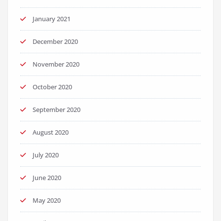
January 2021
December 2020
November 2020
October 2020
September 2020
August 2020
July 2020
June 2020
May 2020