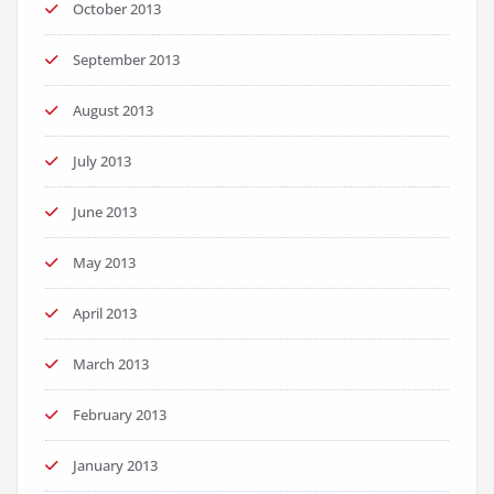
October 2013
September 2013
August 2013
July 2013
June 2013
May 2013
April 2013
March 2013
February 2013
January 2013