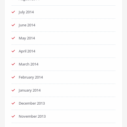
July 2014
June 2014
May 2014
April 2014
March 2014
February 2014
January 2014
December 2013
November 2013