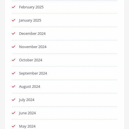
February 2025
January 2025
December 2024
November 2024
October 2024
September 2024
August 2024
July 2024
June 2024
May 2024