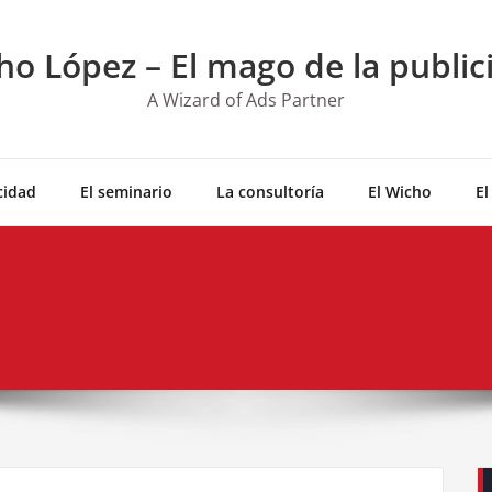
ho López – El mago de la public
A Wizard of Ads Partner
cidad
El seminario
La consultoría
El Wicho
El