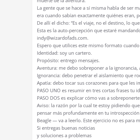
muerte de la aventura.
La gente que se hace a sí misma habla de ser más
era cuando sabían exactamente quiénes eran, po
De allí el dicho: “Es el viaje, no el destino, lo que
Esta es la auto-percepción que estaré mandand
indy@wizardofads.com.
Espero que utilices este mismo formato cuando
Identidad: soy un cartero.
Propósito: entrego mensajes.
Aventura: me debo sobreponer a la ignorancia, a
Ignorancia: debo penetrar el aislamiento que ro
Apatía: debo tocar sus corazones para que les i
PASO UNO es resumir en tres cortas frases tu id
PASO DOS es explicar cómo vas a sobreponerte a
Aviso: la razón por la cual te estoy pidiendo q
pensar más profundamente en tu introspección
Beagle — va a leerlo. Este ejercicio no es para m
Si entregas buenas noticias
y soluciones a problemas