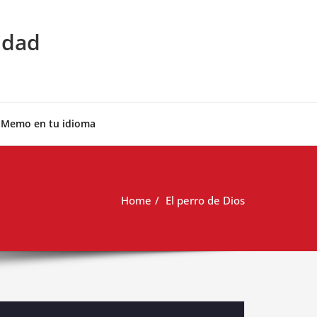
idad
 Memo en tu idioma
Home
El perro de Dios