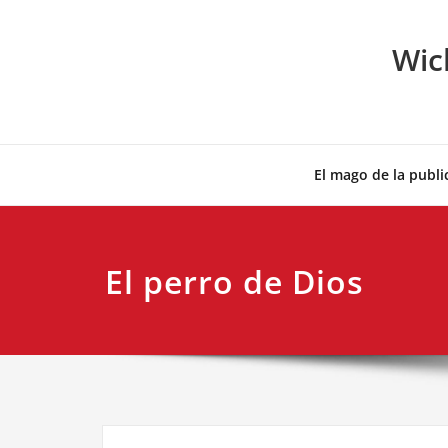
Skip
to
Wic
content
El mago de la publi
El perro de Dios