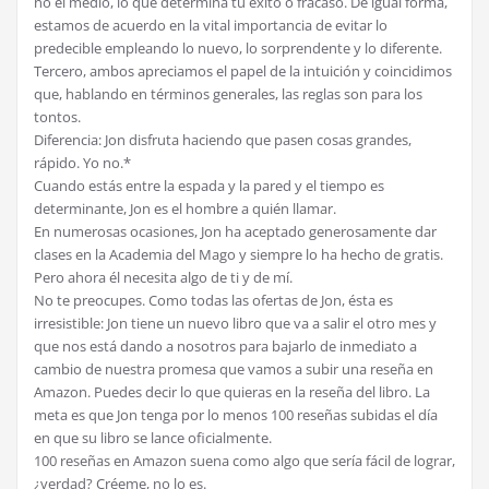
no el medio, lo que determina tu éxito o fracaso. De igual forma,
estamos de acuerdo en la vital importancia de evitar lo
predecible empleando lo nuevo, lo sorprendente y lo diferente.
Tercero, ambos apreciamos el papel de la intuición y coincidimos
que, hablando en términos generales, las reglas son para los
tontos.
Diferencia: Jon disfruta haciendo que pasen cosas grandes,
rápido. Yo no.*
Cuando estás entre la espada y la pared y el tiempo es
determinante, Jon es el hombre a quién llamar.
En numerosas ocasiones, Jon ha aceptado generosamente dar
clases en la Academia del Mago y siempre lo ha hecho de gratis.
Pero ahora él necesita algo de ti y de mí.
No te preocupes. Como todas las ofertas de Jon, ésta es
irresistible: Jon tiene un nuevo libro que va a salir el otro mes y
que nos está dando a nosotros para bajarlo de inmediato a
cambio de nuestra promesa que vamos a subir una reseña en
Amazon. Puedes decir lo que quieras en la reseña del libro. La
meta es que Jon tenga por lo menos 100 reseñas subidas el día
en que su libro se lance oficialmente.
100 reseñas en Amazon suena como algo que sería fácil de lograr,
¿verdad? Créeme, no lo es.