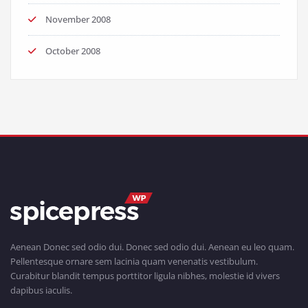
November 2008
October 2008
Aenean Donec sed odio dui. Donec sed odio dui. Aenean eu leo quam.
Pellentesque ornare sem lacinia quam venenatis vestibulum.
Curabitur blandit tempus porttitor ligula nibhes, molestie id vivers
dapibus iaculis.