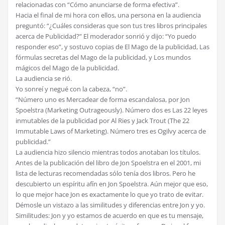
relacionadas con “Cómo anunciarse de forma efectiva”.
Hacia el final de mi hora con ellos, una persona en la audiencia
preguntó: “¿Cuáles consideras que son tus tres libros principales
acerca de Publicidad?” El moderador sonrió y dijo: “Yo puedo
responder eso”, y sostuvo copias de El Mago de la publicidad, Las
fórmulas secretas del Mago de la publicidad, y Los mundos
mágicos del Mago de la publicidad.
La audiencia se rió.
Yo sonreí y negué con la cabeza, “no”.
“Número uno es Mercadear de forma escandalosa, por Jon
Spoelstra (Marketing Outrageously). Número dos es Las 22 leyes
inmutables de la publicidad por Al Ries y Jack Trout (The 22
Immutable Laws of Marketing). Número tres es Ogilvy acerca de
publicidad.”
La audiencia hizo silencio mientras todos anotaban los títulos.
Antes de la publicación del libro de Jon Spoelstra en el 2001, mi
lista de lecturas recomendadas sólo tenía dos libros. Pero he
descubierto un espíritu afín en Jon Spoelstra. Aún mejor que eso,
lo que mejor hace Jon es exactamente lo que yo trato de evitar.
Démosle un vistazo a las similitudes y diferencias entre Jon y yo.
Similitudes: Jon y yo estamos de acuerdo en que es tu mensaje,