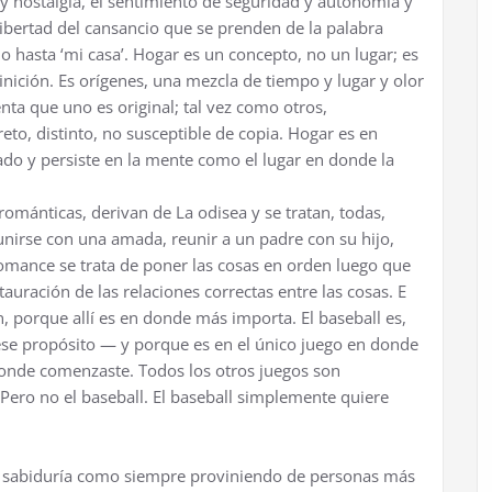
 y nostalgia, el sentimiento de seguridad y autonomía y
 libertad del cansancio que se prenden de la palabra
 o hasta ‘mi casa’. Hogar es un concepto, no un lugar; es
ición. Es orígenes, una mezcla de tiempo y lugar y olor
ta que uno es original; tal vez como otros,
to, distinto, no susceptible de copia. Hogar es en
do y persiste en la mente como el lugar en donde la
 románticas, derivan de La odisea y se tratan, todas,
eunirse con una amada, reunir a un padre con su hijo,
 romance se trata de poner las cosas en orden luego que
tauración de las relaciones correctas entre las cosas. E
n, porque allí es en donde más importa. El baseball es,
 ese propósito — y porque es en el único juego en donde
donde comenzaste. Todos los otros juegos son
o. Pero no el baseball. El baseball simplemente quiere
la sabiduría como siempre proviniendo de personas más