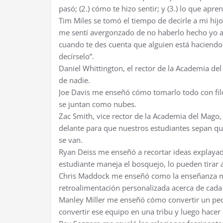
pasó; (2.) cómo te hizo sentir; y (3.) lo que apre
Tim Miles se tomó el tiempo de decirle a mi hi
me sentí avergonzado de no haberlo hecho yo a
cuando te des cuenta que alguien está haciendo
decírselo”.
Daniel Whittington, el rector de la Academia d
de nadie.
Joe Davis me enseñó cómo tomarlo todo con fi
se juntan como nubes.
Zac Smith, vice rector de la Academia del Mago
delante para que nuestros estudiantes sepan q
se van.
Ryan Deiss me enseñó a recortar ideas explaya
estudiante maneja el bosquejo, lo pueden tirar a
Chris Maddock me enseñó como la enseñanza má
retroalimentación personalizada acerca de cada u
Manley Miller me enseñó cómo convertir un peq
convertir ese equipo en una tribu y luego hacer