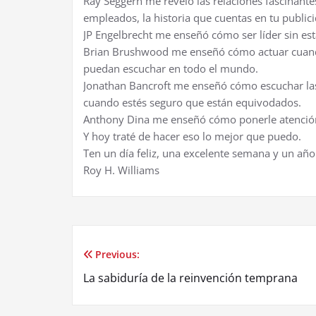
Ray Seggern me reveló las relaciones fascinantes
empleados, la historia que cuentas en tu publicid
JP Engelbrecht me enseñó cómo ser líder sin esta
Brian Brushwood me enseñó cómo actuar cuando 
puedan escuchar en todo el mundo.
Jonathan Bancroft me enseñó cómo escuchar las
cuando estés seguro que están equivodados.
Anthony Dina me enseñó cómo ponerle atención
Y hoy traté de hacer eso lo mejor que puedo.
Ten un día feliz, una excelente semana y un año 
Roy H. Williams
Previous:
Post
La sabiduría de la reinvención temprana
navigation