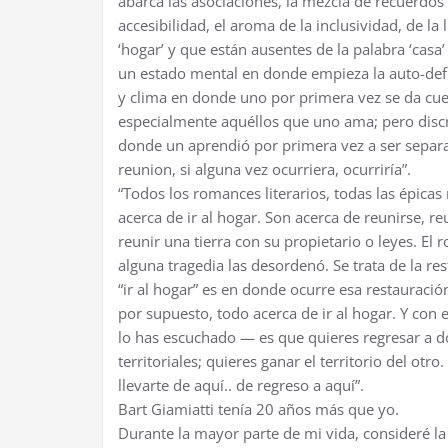
abarca las asociaciones, la mezcla de recuerdos
accesibilidad, el aroma de la inclusividad, de la
‘hogar’ y que están ausentes de la palabra ‘casa’
un estado mental en donde empieza la auto-defin
y clima en donde uno por primera vez se da cuen
especialmente aquéllos que uno ama; pero discre
donde un aprendió por primera vez a ser separa
reunion, si alguna vez ocurriera, ocurriría”.
“Todos los romances literarios, todas las épicas
acerca de ir al hogar. Son acerca de reunirse, r
reunir una tierra con su propietario o leyes. El
alguna tragedia las desordenó. Se trata de la res
“ir al hogar” es en donde ocurre esa restauració
por supuesto, todo acerca de ir al hogar. Y con
lo has escuchado — es que quieres regresar a 
territoriales; quieres ganar el territorio del otr
llevarte de aquí.. de regreso a aquí”.
Bart Giamiatti tenía 20 años más que yo.
Durante la mayor parte de mi vida, consideré 