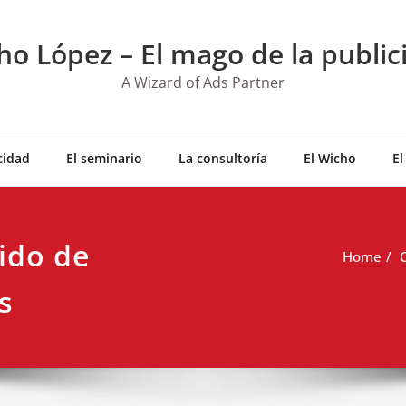
ho López – El mago de la public
A Wizard of Ads Partner
cidad
El seminario
La consultoría
El Wicho
El
ido de
Home
s