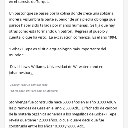
en el sureste de Turquía.
Un pastor
que se pasea por la colina donde crece una solitaria
morera, vislumbra la parte superior de una piedra oblonga que
parece haber sido tallada por manos humanas. Se fija que hay
otras como ésta formando un patrón. Regresa al pueblo y
cuenta lo que ha visto. La excavación comienza. Es el año 1994.
“Gobekli Tepe es el sitio arqueológico más importante del
mundo.”
-David Lewis-Williams, Universidad de Witwatersrand en
Johannesburg.
“Gobekli Tepe lo cambia todo.”
-Ian Hodder, Universidad de Stanford.
Stonhenge
fue construida hace 5000 años en el año 3,000 AdC y
las pirámides de Gaza en el año 2,500 AdC. El fechado de carbón
de la materia orgánica adherida a los megalitos de Gobekli Tepe
revela que tiene 12,000 años, lo cual quiere decir que fue
construida entre los años 10,000 y 9,000 AdC.