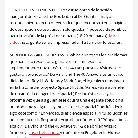
OTRO RECONOCIMIENTO – Los estudiantes de la sesión
inaugural de Escape the Box le dan al Dr. Grant su mayor
reconocimiento en un nuevo video que encontrará en la página
de descripción de ese curso. Sólo quedan 4 puestos disponibles
para la sesión de la próxima semana (18-20 de marzo).
Mira el
video
. Esta gente se fue impresionada. Tu también lo estarás.
APRENDE LAS 40 RESPUESTAS. ¿Sabías que todos los problemas
que han sido resueltos alguna vez, se han resuelto
implementando una o más de las 40 Respuestas Básicas? ¿Le
gustaría aprenderlas? Da Vinci and The 40 Answers es un curso
dictado por Roy H. Williams y Mark Fox, el ingeniero más joven
en la historia del proyecto Space Shuttle. (Así es, vas a aprender
de un auténtico ingeniero espacial.) Recibe ésta clase y la
próxima vez que a alguien se le ocurra una elegante solución a
un problema y diga, “Hey, no es ciencia espacial,” podrás decir
algo cool como, “En verdad, sí es ciencia espacial. Y tu solución es
un ejemplo de la Respuesta Arquetipo número 13 “Póngalo boca
abajo.”” Da Vinci and the 40 Answers. 1-2 de abril en Wizard
Academy.
Inscríbete ahora
y quédate en Engelbrecht House