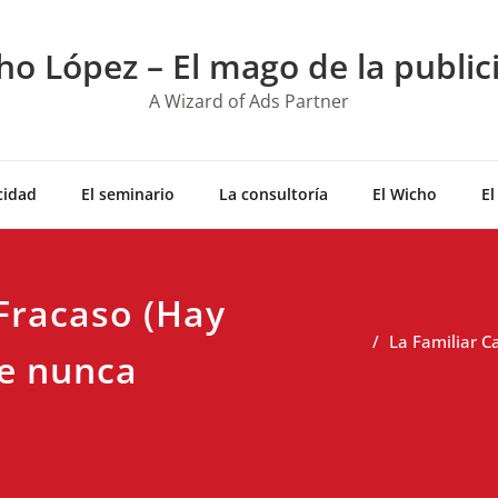
ho López – El mago de la public
A Wizard of Ads Partner
cidad
El seminario
La consultoría
El Wicho
El
 Fracaso (Hay
La Familiar C
ue nunca