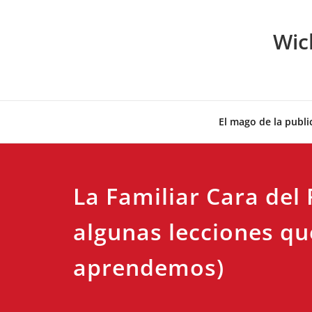
Skip
to
Wic
content
El mago de la publi
La Familiar Cara del
algunas lecciones q
aprendemos)