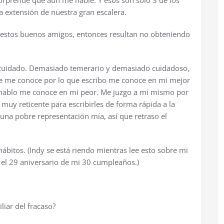
sorprende que aún me hable. Y esos son sólo 3 de los
a extensión de nuestra gran escalera.
a estos buenos amigos, entonces resultan no obteniendo
 cuidado. Demasiado temerario y demasiado cuidadoso,
ue me conoce por lo que escribo me conoce en mi mejor
hablo me conoce en mi peor. Me juzgo a mí mismo por
muy reticente para escribirles de forma rápida a la
na pobre representación mía, así que retraso el
ábitos. (Indy se está riendo mientras lee esto sobre mi
el 29 aniversario de mi 30 cumpleaños.)
liar del fracaso?