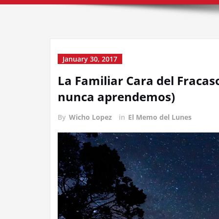
January 30, 2017
La Familiar Cara del Fracas
nunca aprendemos)
By
Wicho Lopez
in
El Memo del Lunes