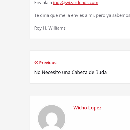
Envíala a
indy@wizardoads.com
Te diría que me la envíes a mí, pero ya sabemo
Roy H. Williams
Previous:
Post
No Necesito una Cabeza de Buda
navigation
Wicho Lopez