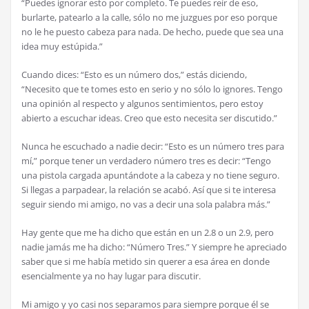
“Puedes ignorar esto por completo. Te puedes reír de eso,
burlarte, patearlo a la calle, sólo no me juzgues por eso porque
no le he puesto cabeza para nada. De hecho, puede que sea una
idea muy estúpida.”
Cuando dices: “Esto es un número dos,” estás diciendo,
“Necesito que te tomes esto en serio y no sólo lo ignores. Tengo
una opinión al respecto y algunos sentimientos, pero estoy
abierto a escuchar ideas. Creo que esto necesita ser discutido.”
Nunca he escuchado a nadie decir: “Esto es un número tres para
mí,” porque tener un verdadero número tres es decir: “Tengo
una pistola cargada apuntándote a la cabeza y no tiene seguro.
Si llegas a parpadear, la relación se acabó. Así que si te interesa
seguir siendo mi amigo, no vas a decir una sola palabra más.”
Hay gente que me ha dicho que están en un 2.8 o un 2.9, pero
nadie jamás me ha dicho: “Número Tres.” Y siempre he apreciado
saber que si me había metido sin querer a esa área en donde
esencialmente ya no hay lugar para discutir.
Mi amigo y yo casi nos separamos para siempre porque él se