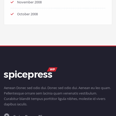
November 2008
October 2008
Aenean Donec sed odio dui. Donec sed odio dui. Aenean eu leo quam.
Pellentesque ornare sem lacinia quam venenatis vestibulum.
Curabitur blandit tempus porttitor ligula nibhes, molestie id vivers
dapibus iaculis.