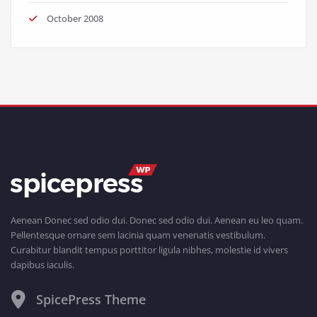
October 2008
Aenean Donec sed odio dui. Donec sed odio dui. Aenean eu leo quam.
Pellentesque ornare sem lacinia quam venenatis vestibulum.
Curabitur blandit tempus porttitor ligula nibhes, molestie id vivers
dapibus iaculis.
SpicePress Theme