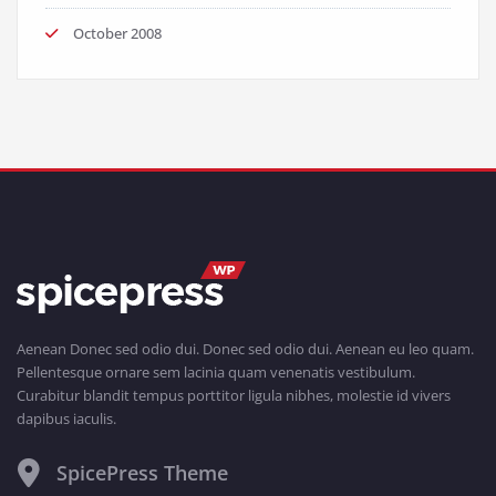
October 2008
Aenean Donec sed odio dui. Donec sed odio dui. Aenean eu leo quam.
Pellentesque ornare sem lacinia quam venenatis vestibulum.
Curabitur blandit tempus porttitor ligula nibhes, molestie id vivers
dapibus iaculis.
SpicePress Theme