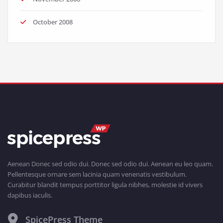
October 2008
Aenean Donec sed odio dui. Donec sed odio dui. Aenean eu leo quam.
Pellentesque ornare sem lacinia quam venenatis vestibulum.
Curabitur blandit tempus porttitor ligula nibhes, molestie id vivers
dapibus iaculis.
SpicePress Theme