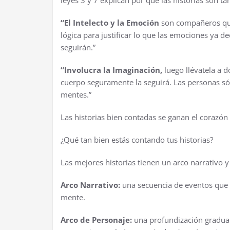
leyes 3 y 7 explican por qué las historias son 
“El Intelecto y la Emoción
son compañeros que 
lógica para justificar lo que las emociones ya d
seguirán.”
“Involucra la Imaginación,
luego llévatela a 
cuerpo seguramente la seguirá. Las personas sól
mentes.”
Las historias bien contadas se ganan el corazón 
¿Qué tan bien estás contando tus historias?
Las mejores historias tienen un arco narrativo y
Arco Narrativo:
una secuencia de eventos que s
mente.
Arco de Personaje:
una profundización gradual