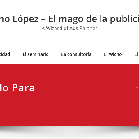
ho López – El mago de la public
A Wizard of Ads Partner
cidad
El seminario
La consultoría
El Wicho
El
do Para
H