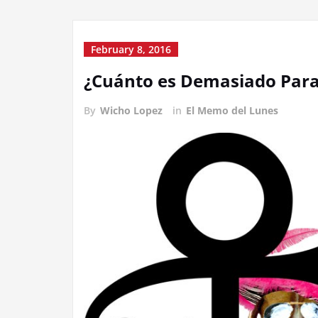
February 8, 2016
¿Cuánto es Demasiado Para
By
Wicho Lopez
in
El Memo del Lunes