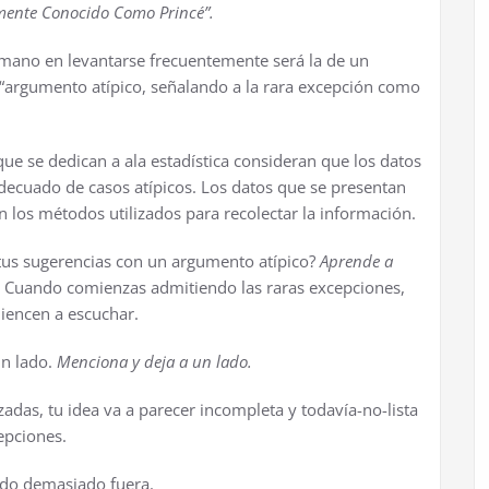
rmente Conocido Como Prince´”.
r mano en levantarse frecuentemente será la de un
 “argumento atípico, señalando a la rara excepción como
 que se dedican a ala estadística consideran que los datos
ecuado de casos atípicos. Los datos que se presentan
los métodos utilizados para recolectar la información.
 tus sugerencias con un argumento atípico?
Aprende a
.
Cuando comienzas admitiendo las raras excepciones,
iencen a escuchar.
un lado.
Menciona y deja a un lado.
adas, tu idea va a parecer incompleta y todavía-no-lista
epciones.
ndo demasiado fuera.