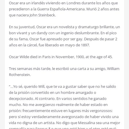
Oscar era un irland
é
s viviendo en Londres durante los a
ñ
os que
precedieron a la Guerra Espa
ñ
ola-Americana. Muri
ó
2 a
ñ
os antes
que naciera John Steinbeck.
En su juventud, Oscar era un novelista y dramaturgo brillante, un
bon vivant y un dandy con un ingenio deslumbrante. En el pico
de su fama, Oscar fue apresado por ser gay. Despu
é
s de pasar 2
a
ñ
os en la c
á
rcel, fue liberado en mayo de 1897.
Oscar Wilde died in Paris in November, 1900, at the age of 45.
Tres semanas m
á
s tarde, le escribi
ó
una carta a su amigo, William
Rothenstein.
“…Yo s
é
, querido Will, que te va a gustar saber que no he salido
de la prisi
ó
n convertido en un hombre amargado o
decepcionado. Al contrario. En varios sentidos he ganado
mucho. No me averg
ü
enzo realmente de haber estado en
prisi
ó
n: frecuentemente estuve en lugares m
á
s vergonzosos:
pero s
í
estoy verdaderamente avergonzado de haber vivido una
vida no digna de un artista. No digo que Messalina sea una mejor
compa
ñí
a para Sporus,* o que uno est
é
bien y el otro est
é
mal: