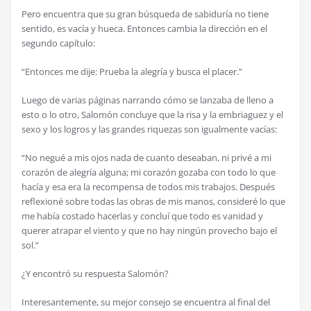
Pero encuentra que su gran b
ú
squeda de sabidur
í
a no tiene
sentido, es vac
í
a y hueca. Entonces cambia la direcci
ó
n en el
segundo cap
í
tulo:
“Entonces me dije: Prueba la alegr
í
a y busca el placer.”
Luego de varias p
á
ginas narrando c
ó
mo se lanzaba de lleno a
esto o lo otro, Salom
ó
n concluye que la risa y la embriaguez y el
sexo y los logros y las grandes riquezas son igualmente vac
í
as:
“No negu
é
a mis ojos nada de cuanto deseaban, ni priv
é
a mi
coraz
ó
n de alegr
í
a alguna; mi coraz
ó
n gozaba con todo lo que
hac
í
a y esa era la recompensa de todos mis trabajos. Despu
é
s
reflexion
é
sobre todas las obras de mis manos, consider
é
lo que
me hab
í
a costado hacerlas y conclu
í
que todo es vanidad y
querer atrapar el viento y que no hay ning
ú
n provecho bajo el
sol.”
¿
Y encontr
ó
su respuesta Salom
ó
n?
Interesantemente, su mejor consejo se encuentra al final del