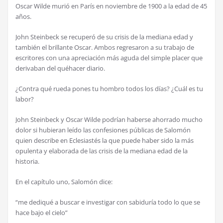
Oscar Wilde muri
ó
en Par
í
s en noviembre de 1900 a la edad de 45
a
ñ
os.
John Steinbeck se recuper
ó
de su crisis de la mediana edad y
tambi
é
n el brillante Oscar. Ambos regresaron a su trabajo de
escritores con una apreciaci
ó
n m
á
s aguda del simple placer que
derivaban del qu
é
hacer diario.
¿
Contra qu
é
rueda pones tu hombro todos los d
í
as?
¿
Cu
á
l es tu
labor?
John Steinbeck y Oscar Wilde podr
í
an haberse ahorrado mucho
dolor si hubieran le
í
do las confesiones p
ú
blicas de Salom
ó
n
quien describe en Eclesiast
é
s la que puede haber sido la m
á
s
opulenta y elaborada de las crisis de la mediana edad de la
historia.
En el cap
í
tulo uno, Salom
ó
n dice:
“me dediqu
é
a buscar e investigar con sabidur
í
a todo lo que se
hace bajo el cielo”