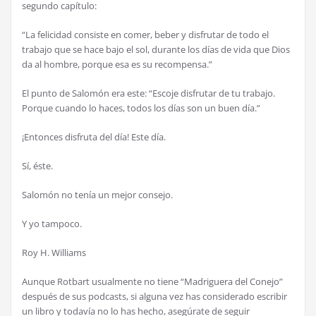
segundo cap
í
tulo:
“La felicidad consiste en comer, beber y disfrutar de todo el
trabajo que se hace bajo el sol, durante los d
í
as de vida que Dios
da al hombre, porque esa es su recompensa.”
El punto de Salom
ó
n era este: “Escoje disfrutar de tu trabajo.
Porque cuando lo haces, todos los d
í
as son un buen d
í
a.”
¡
Entonces disfruta del d
í
a! Este d
í
a.
S
í
,
é
ste.
Salom
ó
n no ten
í
a un mejor consejo.
Y yo tampoco.
Roy H. Williams
Aunque Rotbart usualmente no tiene “Madriguera del Conejo”
despu
é
s de sus podcasts, si alguna vez has considerado escribir
un libro y todav
í
a no lo has hecho, aseg
ú
rate de seguir