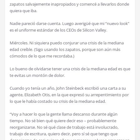
zapatos salvajemente inapropiados y comenc
é
a llevarlos donde
quiera que iba.
Nadie pareci
ó
darse cuenta. Luego averig
üé
que mi “nuevo look”
es el uniforme est
á
ndar de los CEOs de Silicon Valley.
Mi
é
rcoles. Ni siquiera puedo conjurar una crisis de la mediana
edad cre
í
ble. (Sigo usando los zapatos, porque son a
ú
n m
á
s
c
ó
modos de lo que me recordaba.)
Lo bueno de olvidarse tener una crisis de la mediana edad es que
te evitas un mont
ó
n de dolor.
Cuando yo ten
í
a un a
ñ
o, John Steinbeck escribi
ó
una carta a su
agente, Elizabeth Otis, en la que expres
ó
su arrepentimiento por
lo que le hab
í
a costado su crisis de la mediana edad.
“Voy a hacer lo que la gente llama descanso durante alg
ú
n
tiempo. No s
é
bien qu
é
quiere decir eso – probablemente
reorganizarse. No s
é
qu
é
clase de trabajo est
á
involucrado,
trabajo de escritura, quiero decir, pero s
í
s
é
que tengo que