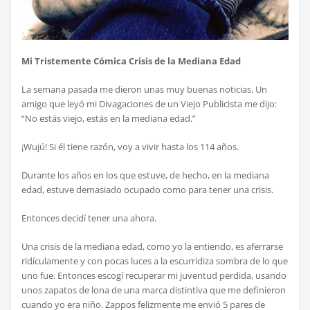
Mi Tristemente C
ó
mica Crisis de la Mediana Edad
La semana pasada me dieron unas muy buenas noticias. Un
amigo que ley
ó
mi Divagaciones de un Viejo Publicista me dijo:
“No est
á
s viejo, est
á
s en la mediana edad.”
¡
Wuj
ú
! Si
é
l tiene raz
ó
n, voy a vivir hasta los 114 a
ñ
os.
Durante los a
ñ
os en los que estuve, de hecho, en la mediana
edad, estuve demasiado ocupado como para tener una crisis.
Entonces decid
í
tener una ahora.
Una crisis de la mediana edad, como yo la entiendo, es aferrarse
rid
í
culamente y con pocas luces a la escurridiza sombra de lo que
uno fue. Entonces escog
í
recuperar mi juventud perdida, usando
unos zapatos de lona de una marca distintiva que me definieron
cuando yo era ni
ñ
o. Zappos felizmente me envi
ó
5 pares de