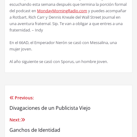
escuchando esta semana despu
é
s que termina la porci
ó
n formal
del podcast en
MondayMorningRadio.com
y puedes acompa
ñ
ar
a Rotbart, Rich Carr y Dennis Kneale del Wall Street Journal en
una aventura fraternal. Sip. Te van a obligar a que entres a una
fraternidad. – Indy
En el 66AD, el Emperador Ner
ó
n se cas
ó
con Messalina, una
mujer joven.
Al a
ñ
o siguiente se cas
ó
con Sporus, un hombre joven.
Previous:
Post
Divagaciones de un Publicista Viejo
navigation
Next:
Ganchos de Identidad