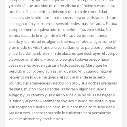
yo s
ó
lo s
é
que una vida de materialismo definitivo y estudiado,
una filosof
í
a de apetito y cinismo y un culto de comodidad
sensual y sin sentido, son malas cosas para un artista: le achican
la imaginaci
ó
n y corroen las sensibilidades m
á
s delicadas. Estaba
completamente equivocado, mi querido ni
ñ
o, en mi vida. No
estaba sacando lo mejor de m
í
. Ahora, creo que con buena
saludo y la amistad de algunos buenos, simples amigos como t
ú
y un modo de vida tranquilo con aislamiento para poder pensar
y libertad del hambre sin fin de placeres que destruyen el cuerpo
y aprisionan el alma, – bueno, creo que todav
í
a puedo hacer
cosas que les pueden gustar a todos ustedes. Claro que he
perdido mucho, pero a
ú
n as
í
, mi querido Will, cuando hago el
recuento de lo que me queda, el sol y el mar de este bello
mundo; sus amaneceres velados con oro y sus noches pre
ñ
adas
de plata; mucho libros y todas las flores y algunos buenos
amigos; y un cerebro y un cuerpo a los que no se les ha negado
la salud y el poder – realmente soy rico cuando recuento lo que
a
ú
n tengo: en cuanto al dinero, mi dinero me hizo mucho da
ñ
o.
Me destroz
ó
. Espero tener s
ó
lo lo suficiente para permitirme
vivir simplemente y escribir bien.”