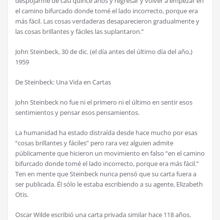
despojarme de casi quince a
ñ
os y regresar y volver a empezar en
el camino bifurcado donde tom
é
el lado incorrecto, porque era
m
á
s f
á
cil. Las cosas verdaderas desaparecieron gradualmente y
las cosas brillantes y f
á
ciles las suplantaron.”
John Steinbeck, 30 de dic. (el d
í
a antes del
ú
ltimo d
í
a del a
ñ
o,)
1959
De Steinbeck: Una Vida en Cartas
John Steinbeck no fue ni el primero ni el
ú
ltimo en sentir esos
sentimientos y pensar esos pensamientos.
La humanidad ha estado distra
í
da desde hace mucho por esas
“cosas brillantes y f
á
ciles” pero rara vez alguien admite
p
ú
blicamente que hicieron un movimiento en falso “en el camino
bifurcado donde tom
é
el lado incorrecto, porque era m
á
s f
á
cil.”
Ten en mente que Steinbeck nunca pens
ó
que su carta fuera a
ser publicada.
É
l s
ó
lo le estaba escribiendo a su agente, Elizabeth
Otis.
Oscar Wilde escribi
ó
una carta privada similar hace 118 a
ñ
os.