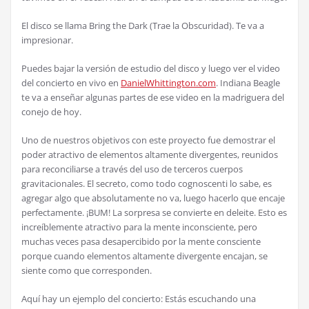
El disco se llama Bring the Dark (Trae la Obscuridad). Te va a
impresionar.
Puedes bajar la versi
ó
n de estudio del disco y luego ver el video
del concierto en vivo en
DanielWhittington.com
. Indiana Beagle
te va a ense
ñ
ar algunas partes de ese video en la madriguera del
conejo de hoy.
Uno de nuestros objetivos con este proyecto fue demostrar el
poder atractivo de elementos altamente divergentes, reunidos
para reconciliarse a trav
é
s del uso de terceros cuerpos
gravitacionales. El secreto, como todo cognoscenti lo sabe, es
agregar algo que absolutamente no va, luego hacerlo que encaje
perfectamente.
¡
BUM! La sorpresa se convierte en deleite. Esto es
incre
í
blemente atractivo para la mente inconsciente, pero
muchas veces pasa desapercibido por la mente consciente
porque cuando elementos altamente divergente encajan, se
siente como que corresponden.
Aqu
í
hay un ejemplo del concierto: Est
á
s escuchando una