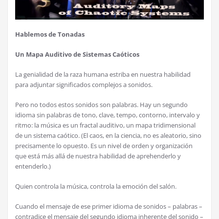
Hablemos de Tonadas
Un Mapa Auditivo de Sistemas Ca
ó
ticos
La genialidad de la raza humana estriba en nuestra habilidad
para adjuntar significados complejos a sonidos.
Pero no todos estos sonidos son palabras. Hay un segundo
idioma sin palabras de tono, clave, tempo, contorno, intervalo y
ritmo: la m
ú
sica es un fractal auditivo, un mapa tridimensional
de un sistema ca
ó
tico. (El caos, en la ciencia, no es aleatorio, sino
precisamente lo opuesto. Es un nivel de orden y organizaci
ó
n
que est
á
m
á
s all
á
de nuestra habilidad de aprehenderlo y
entenderlo.)
Quien controla la m
ú
sica, controla la emoci
ó
n del sal
ó
n.
Cuando el mensaje de ese primer idioma de sonidos – palabras –
contradice el mensaje del segundo idioma inherente del sonido –