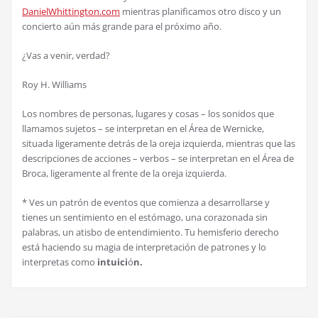
DanielWhittington.com
mientras planificamos otro disco y un
concierto a
ú
n m
á
s grande para el pr
ó
ximo a
ñ
o.
¿
Vas a venir, verdad?
Roy H. Williams
Los nombres de personas, lugares y cosas – los sonidos que
llamamos sujetos – se interpretan en el
Á
rea de Wernicke,
situada ligeramente detr
á
s de la oreja izquierda, mientras que las
descripciones de acciones – verbos – se interpretan en el
Á
rea de
Broca, ligeramente al frente de la oreja izquierda.
* Ves un patr
ó
n de eventos que comienza a desarrollarse y
tienes un sentimiento en el est
ó
mago, una corazonada sin
palabras, un atisbo de entendimiento. Tu hemisferio derecho
est
á
haciendo su magia de interpretaci
ó
n de patrones y lo
interpretas como
intuici
ó
n.