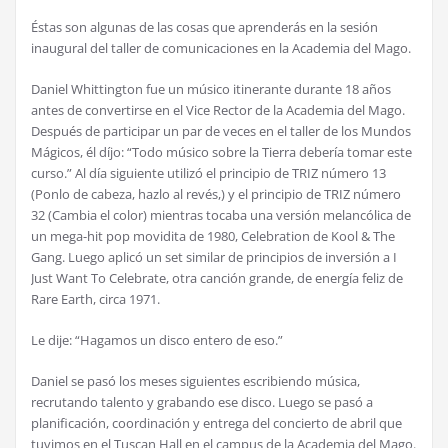
É
stas son algunas de las cosas que aprender
á
s en la sesi
ó
n
inaugural del taller de comunicaciones en la Academia del Mago.
Daniel Whittington fue un m
ú
sico itinerante durante 18 a
ñ
os
antes de convertirse en el Vice Rector de la Academia del Mago.
Despu
é
s de participar un par de veces en el taller de los Mundos
M
á
gicos,
é
l d
í
jo: “Todo m
ú
sico sobre la Tierra deber
í
a tomar este
curso.” Al d
í
a siguiente utiliz
ó
el principio de TRIZ n
ú
mero 13
(Ponlo de cabeza, hazlo al rev
é
s,) y el principio de TRIZ n
ú
mero
32 (Cambia el color) mientras tocaba una versi
ó
n melanc
ó
lica de
un mega-hit pop movidita de 1980, Celebration de Kool & The
Gang. Luego aplic
ó
un set similar de principios de inversi
ó
n a I
Just Want To Celebrate, otra canci
ó
n grande, de energ
í
a feliz de
Rare Earth, circa 1971.
Le dije: “Hagamos un disco entero de eso.”
Daniel se pas
ó
los meses siguientes escribiendo m
ú
sica,
recrutando talento y grabando ese disco. Luego se pas
ó
a
planificaci
ó
n, coordinaci
ó
n y entrega del concierto de abril que
tuvimos en el Tuscan Hall en el campus de la Academia del Mago.