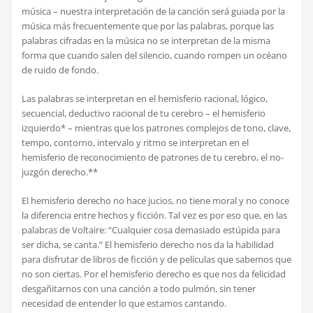
m
ú
sica – nuestra interpretaci
ó
n de la canci
ó
n ser
á
guiada por la
m
ú
sica m
á
s frecuentemente que por las palabras, porque las
palabras cifradas en la m
ú
sica no se interpretan de la misma
forma que cuando salen del silencio, cuando rompen un oc
é
ano
de ruido de fondo.
Las palabras se interpretan en el hemisferio racional, l
ó
gico,
secuencial, deductivo racional de tu cerebro – el hemisferio
izquierdo* – mientras que los patrones complejos de tono, clave,
tempo, contorno, intervalo y ritmo se interpretan en el
hemisferio de reconocimiento de patrones de tu cerebro, el no-
juzg
ó
n derecho.**
El hemisferio derecho no hace jucios, no tiene moral y no conoce
la diferencia entre hechos y ficci
ó
n. Tal vez es por eso que, en las
palabras de Voltaire: “Cualquier cosa demasiado est
ú
pida para
ser dicha, se canta.” El hemisferio derecho nos da la habilidad
para disfrutar de libros de ficci
ó
n y de pel
í
culas que sabemos que
no son ciertas. Por el hemisferio derecho es que nos da felicidad
desga
ñ
itarnos con una canci
ó
n a todo pulm
ó
n, sin tener
necesidad de entender lo que estamos cantando.