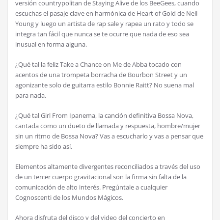
versi
ó
n countrypolitan de Staying Alive de los BeeGees, cuando
escuchas el pasaje clave en harm
ó
nica de Heart of Gold de Neil
Young y luego un artista de rap sale y rapea un rato y todo se
integra tan f
á
cil que nunca se te ocurre que nada de eso sea
inusual en forma alguna.
¿
Qu
é
tal la feliz Take a Chance on Me de Abba tocado con
acentos de una trompeta borracha de Bourbon Street y un
agonizante solo de guitarra estilo Bonnie Raitt? No suena mal
para nada.
¿
Qu
é
tal Girl From Ipanema, la canci
ó
n definitiva Bossa Nova,
cantada como un dueto de llamada y respuesta, hombre/mujer
sin un ritmo de Bossa Nova? Vas a escucharlo y vas a pensar que
siempre ha sido as
í
.
Elementos altamente divergentes reconciliados a trav
é
s del uso
de un tercer cuerpo gravitacional son la firma sin falta de la
comunicaci
ó
n de alto inter
é
s. Preg
ú
ntale a cualquier
Cognoscenti de los Mundos M
á
gicos.
Ahora disfruta del disco y del video del concierto en