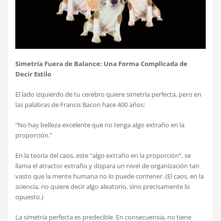
Simetr
í
a Fuera de Balance: Una Forma Complicada de
Decir Estilo
El lado izquierdo de tu cerebro quiere simetr
í
a perfecta, pero en
las palabras de Francis Bacon hace 400 a
ñ
os:
“No hay belleza excelente que no tenga algo extra
ñ
o en la
proporci
ó
n.”
En la teor
í
a del caos, este “algo extra
ñ
o en la proporci
ó
n”, se
llama el atractor extra
ñ
o y dispara un nivel de organizaci
ó
n tan
vasto que la mente humana no lo puede contener. (El caos, en la
sciencia, no quiere decir algo aleatorio, sino precisamente lo
opuesto.)
La simetr
í
a perfecta es predecible. En consecuensia, no tiene