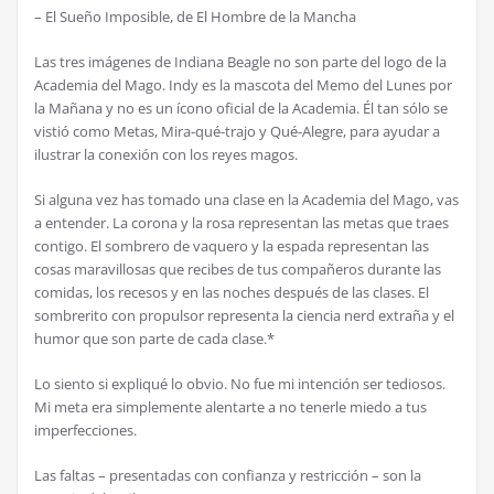
– El Sue
ñ
o Imposible, de El Hombre de la Mancha
Las tres im
á
genes de Indiana Beagle no son parte del logo de la
Academia del Mago. Indy es la mascota del Memo del Lunes por
la Ma
ñ
ana y no es un
í
cono oficial de la Academia.
É
l tan s
ó
lo se
visti
ó
como Metas, Mira-qu
é
-trajo y Qu
é
-Alegre, para ayudar a
ilustrar la conexi
ó
n con los reyes magos.
Si alguna vez has tomado una clase en la Academia del Mago, vas
a entender. La corona y la rosa representan las metas que traes
contigo. El sombrero de vaquero y la espada representan las
cosas maravillosas que recibes de tus compa
ñ
eros durante las
comidas, los recesos y en las noches despu
é
s de las clases. El
sombrerito con propulsor representa la ciencia nerd extra
ñ
a y el
humor que son parte de cada clase.*
Lo siento si expliqu
é
lo obvio. No fue mi intenci
ó
n ser tediosos.
Mi meta era simplemente alentarte a no tenerle miedo a tus
imperfecciones.
Las faltas – presentadas con confianza y restricci
ó
n – son la