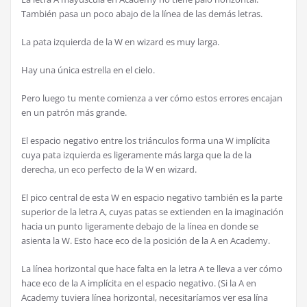
Tambi
é
n pasa un poco abajo de la l
í
nea de las dem
á
s letras.
La pata izquierda de la W en wizard es muy larga.
Hay una
ú
nica estrella en el cielo.
Pero luego tu mente comienza a ver c
ó
mo estos errores encajan
en un patr
ó
n m
á
s grande.
El espacio negativo entre los tri
á
nculos forma una W impl
í
cita
cuya pata izquierda es ligeramente m
á
s larga que la de la
derecha, un eco perfecto de la W en wizard.
El pico central de esta W en espacio negativo tambi
é
n es la parte
superior de la letra A, cuyas patas se extienden en la imaginaci
ó
n
hacia un punto ligeramente debajo de la l
í
nea en donde se
asienta la W. Esto hace eco de la posici
ó
n de la A en Academy.
La l
í
nea horizontal que hace falta en la letra A te lleva a ver c
ó
mo
hace eco de la A impl
í
cita en el espacio negativo. (Si la A en
Academy tuviera l
í
nea horizontal, necesitar
í
amos ver esa l
í
na