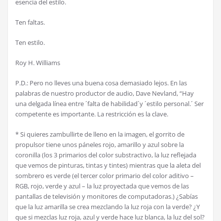
esencia del estilo.
Ten faltas.
Ten estilo.
Roy H. Williams
P.D.: Pero no lleves una buena cosa demasiado lejos. En las
palabras de nuestro productor de audio, Dave Nevland, “Hay
una delgada l
í
nea entre
´
falta de habilidad
´
y
´
estilo personal.
´
Ser
competente es importante. La restricci
ó
n es la clave.
* Si quieres zambullirte de lleno en la imagen, el gorrito de
propulsor tiene unos p
á
neles rojo, amarillo y azul sobre la
coronilla (los 3 primarios del color substractivo, la luz reflejada
que vemos de pinturas, tintas y tintes) mientras que la aleta del
sombrero es verde (el tercer color primario del color aditivo –
RGB, rojo, verde y azul – la luz proyectada que vemos de las
pantallas de televisi
ó
n y monitores de computadoras.)
¿
Sab
í
as
que la luz amarilla se crea mezclando la luz roja con la verde?
¿
Y
que si mezclas luz roja, azul y verde hace luz blanca, la luz del sol?