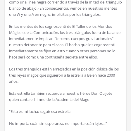
como una l
í
nea negra corriendo a trav
é
s de la mitad del tri
á
ngulo
blanco de abajo.) En consecuencia, vemos en nuestras mentes
una W y una A en negro, impl
í
citas por los tri
á
ngulos.
En las mentes de los cognoscenti de El Taller de los Mundos
M
á
gicos de la Comunicaci
ó
n, los tres tri
á
ngulos fuera de balance
inmediatamente implican “terceros cuerpos gravitacionales”,
nuestro detonante para el caos. El hecho que los cognoscenti
inmediatamente se fijen en esto cuando otras personas no lo
hace ser
á
como una contrase
ñ
a secreta entre ellos.
Los tres tri
á
ngulos est
á
n arreglados en la posici
ó
n cl
á
sica de los
tres reyes magos que siguieron a la estrella a Bel
é
n hace 2000
a
ñ
os.
Esta estrella tambi
é
n recuerda a nuestro h
é
roe Don Quijote
quien canta el himno de la Academia del Mago:
“Esta es mi lucha: seguir esa estrella,
No importa cu
á
n sin esperanza, no importa cu
á
n lejos…”