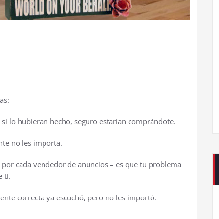
as:
 si lo hubieran hecho, seguro estar
í
an compr
á
ndote.
nte no les importa.
o por cada vendedor de anuncios – es que tu problema
 ti.
gente correcta ya escuch
ó
, pero no les import
ó
.