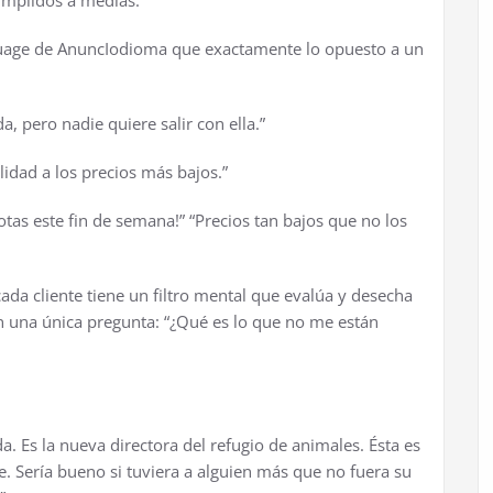
guage de AnuncIodioma que exactamente lo opuesto a un
da, pero nadie quiere salir con ella.”
lidad a los precios m
á
s bajos.”
 este fin de semana!” “Precios tan bajos que no los
da cliente tiene un filtro mental que eval
ú
a y desecha
n una
ú
nica pregunta: “
¿
Qu
é
es lo que no me est
á
n
. Es la nueva directora del refugio de animales.
É
sta es
. Ser
í
a bueno si tuviera a alguien m
á
s que no fuera su