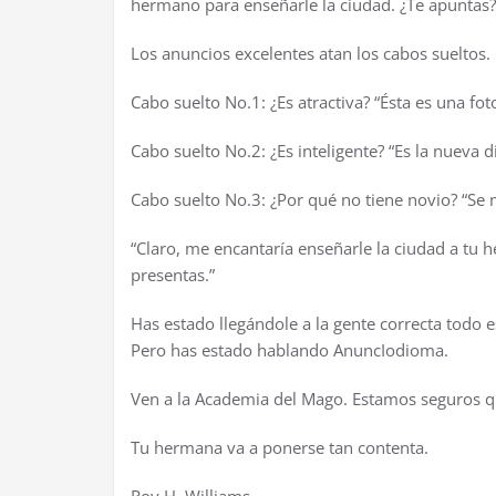
hermano para ense
ñ
arle la ciudad.
¿
Te apuntas?
Los anuncios excelentes atan los cabos sueltos.
Cabo suelto No.1:
¿
Es atractiva? “
É
sta es una fot
Cabo suelto No.2:
¿
Es inteligente? “Es la nueva 
Cabo suelto No.3:
¿
Por qu
é
no tiene novio? “Se
“Claro, me encantar
í
a ense
ñ
arle la ciudad a tu 
presentas.”
Has estado lleg
á
ndole a la gente correcta todo 
Pero has estado hablando AnuncIodioma.
Ven a la Academia del Mago. Estamos seguros q
Tu hermana va a ponerse tan contenta.
Roy H. Williams