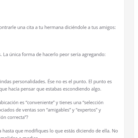
ntrarle una cita a tu hermana dici
é
ndole a tus amigos:
s. La
ú
nica forma de hacerlo peor ser
í
a agregando:
 lindas personalidades.
É
se no es el punto. El punto es
que hac
í
a pensar que estabas escondiendo algo.
ubicaci
ó
n es “conveniente” y tienes una “selecci
ó
n
ciados de ventas son “amigables” y “expertos” y
i
ó
n correcta”?
a hasta que modifiques lo que est
á
s diciendo de ella. No
umplidos a medias.