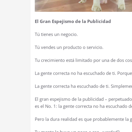
El Gran Espejismo de la Publicidad
T
ú
tienes un negocio.
T
ú
vendes un producto o servicio.
Tu crecimiento est
á
limitado por una de dos cos
La gente correcta no ha escuchado de ti. Porque
La gente correcta ha escuchado de ti. Simpleme
El gran espejismo de la publicidad – perpetuad
es el No. 1: la gente correcta no ha escuchado de
Pero la dura realidad es que probablemente la 
Tu mente le huye un poco a eso,
¿
verdad?