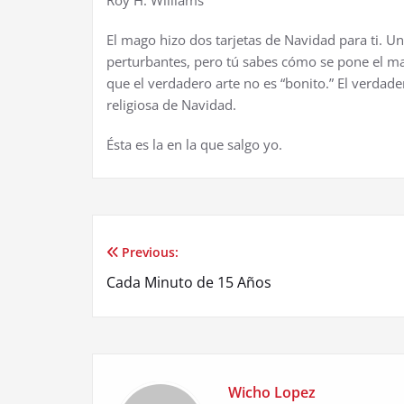
El mago hizo dos tarjetas de Navidad para ti. Un
perturbantes, pero t
ú
sabes c
ó
mo se pone el m
que el verdadero arte no es “bonito.” El verdader
religiosa de Navidad.
É
sta es la en la que salgo yo.
Previous:
Post
Cada Minuto de 15 Años
navigation
Wicho Lopez