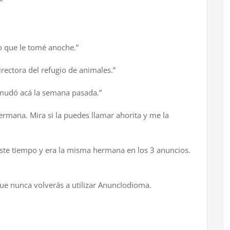
”
o que le tom
é
anoche.”
directora del refugio de animales.”
 mud
ó
ac
á
la semana pasada.”
hermana. Mira si la puedes llamar ahorita y me la
este tiempo y era la misma hermana en los 3 anuncios.
ue nunca volver
á
s a utilizar AnuncIodioma.