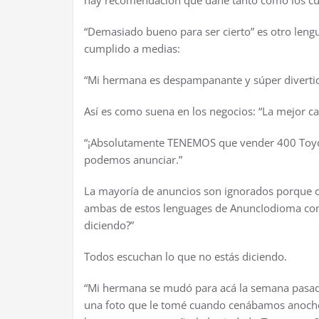
“Demasiado bueno para ser cierto” es otro len
cumplido a medias:
“Mi hermana es despampanante y s
ú
per diverti
As
í
es como suena en los negocios: “La mejor ca
“
¡
Absolutamente TENEMOS que vender 400 Toyotas
podemos anunciar.”
La mayor
í
a de anuncios son ignorados porque ca
ambas de estos lenguages de AnuncIodioma co
diciendo?”
Todos escuchan lo que no est
á
s diciendo.
“Mi hermana se mud
ó
para ac
á
la semana pasada
una foto que le tom
é
cuando cen
á
bamos anoche