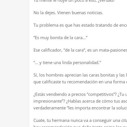
No la dejes. Vienen buenas noticias.
Tu problema es que has estado tratando de enco
“Es muy bonita de la cara…”
Ese calificador, “de la cara”, es un mata-pasione
“… y tiene una linda personalidad.”
S
í
, los hombres aprecian las caras bonitas y las
que calificaste tu recomendaci
ó
n en una forma 
¿
Est
á
s vendiendo a precios “competitivos”?
¿
Tu 
impresionante”?
¿
Hablas acerca de c
ó
mo tus aso
verdaderamente “les importa encontrar la soluc
Cuate, tu hermana nunca va a conseguir una cit
hay recomendaci
ó
n que da
ñ
e tanto como los c