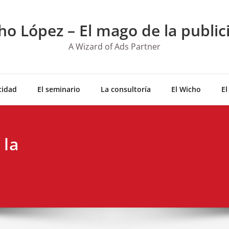
ho López – El mago de la public
A Wizard of Ads Partner
cidad
El seminario
La consultoría
El Wicho
El
 la