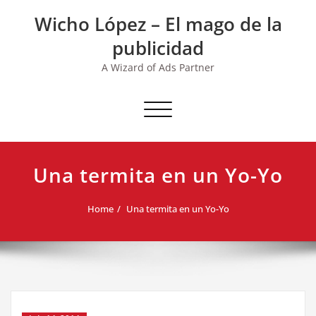
Skip
Wicho López – El mago de la
to
content
publicidad
A Wizard of Ads Partner
Toggle navigation
Una termita en un Yo-Yo
Home
Una termita en un Yo-Yo