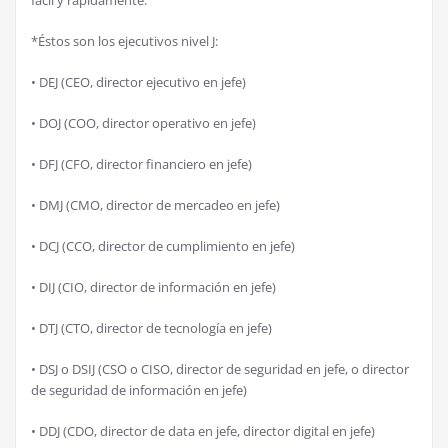
f
á
cil y r
á
pidamente.
*
É
stos son los ejecutivos nivel J:
•
DEJ (CEO, director ejecutivo en jefe)
•
DOJ (COO, director operativo en jefe)
•
DFJ (CFO, director financiero en jefe)
•
DMJ (CMO, director de mercadeo en jefe)
•
DCJ (CCO, director de cumplimiento en jefe)
•
DIJ (CIO, director de informaci
ó
n en jefe)
•
DTJ (CTO, director de tecnolog
í
a en jefe)
•
DSJ o DSIJ (CSO o CISO, director de seguridad en jefe, o director
de seguridad de informaci
ó
n en jefe)
•
DDJ (CDO, director de data en jefe, director digital en jefe)