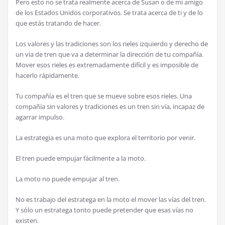
Pero esto no se trata realmente acerca de Susan o de mi amigo
de los Estados Unidos corporativos. Se trata acerca de ti y de lo
que est
á
s tratando de hacer.
Los valores y las tradiciones son los rieles izquierdo y derecho de
un v
í
a de tren que va a determinar la direcci
ó
n de tu compa
ñí
a.
Mover esos rieles es extremadamente dif
í
cil y es imposible de
hacerlo r
á
pidamente.
Tu compa
ñí
a es el tren que se mueve sobre esos rieles. Una
compa
ñí
a sin valores y tradiciones es un tren sin v
í
a, incapaz de
agarrar impulso.
La estrategia es una moto que explora el territorio por venir.
El tren puede empujar f
á
cilmente a la moto.
La moto no puede empujar al tren.
No es trabajo del estratega en la moto el mover las v
í
as del tren.
Y s
ó
lo un estratega tonto puede pretender que esas v
í
as no
existen.