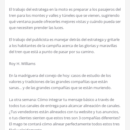
El trabajo del estratega en la moto es preparar a los pasajeros del
tren para los montes y valles y t
ú
neles que se vienen, sugiriendo
qu
é
ventana puede ofrecerles mejores vistas y cu
á
ndo pueda ser
que necesiten prender las luces.
El trabajo del publicista es manejar detr
á
s del estratega y gritarle
a los habitantes de la campi
ñ
a acerca de las glorias y maravillas
del tren que est
á
a punto de pasar por su camino.
Roy H. Williams
En la madriguera del conejo de hoy: casos de estudio de los
valores y tradiciones de las grandes compa
ñí
as que est
á
n
sanas… y de las grandes compa
ñí
as que se est
á
n muriendo.
La otra semana: C
ó
mo integrar tu mensaje b
á
sico a trav
é
s de
todos tus canales de entrega para alcancar alineaci
ó
n de canales.
¿
Tus vendedores est
á
n alineados con tu website y tus anuncios,
o tus clientes sienten que estos tres son 3 compa
ñí
as diferentes?
El mago te contar
á
c
ó
mo alinear perfectamente todos estos tres