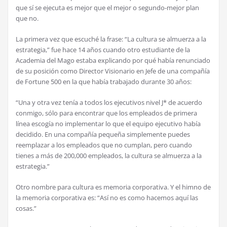
que s
í
se ejecuta es mejor que el mejor o segundo-mejor plan
que no.
La primera vez que escuch
é
la frase: “La cultura se almuerza a la
estrategia,” fue hace 14 a
ñ
os cuando otro estudiante de la
Academia del Mago estaba explicando por qu
é
hab
í
a renunciado
de su posici
ó
n como Director Visionario en Jefe de una compa
ñí
a
de Fortune 500 en la que hab
í
a trabajado durante 30 a
ñ
os:
“Una y otra vez ten
í
a a todos los ejecutivos nivel J* de acuerdo
conmigo, s
ó
lo para encontrar que los empleados de primera
l
í
nea escog
í
a no implementar lo que el equipo ejecutivo hab
í
a
decidido. En una compa
ñí
a peque
ñ
a simplemente puedes
reemplazar a los empleados que no cumplan, pero cuando
tienes a m
á
s de 200,000 empleados, la cultura se almuerza a la
estrategia.”
Otro nombre para cultura es memoria corporativa. Y el himno de
la memoria corporativa es: “As
í
no es como hacemos aqu
í
las
cosas.”