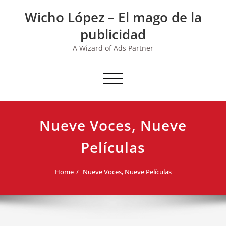
Skip
Wicho López – El mago de la
to
content
publicidad
A Wizard of Ads Partner
Toggle navigation
Nueve Voces, Nueve
Películas
Home
Nueve Voces, Nueve Películas