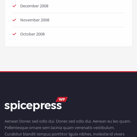
December 2008
November 2008
October 2008
Aenean Donec sed odio dui. Donec sed odio dui. Aenean eu leo quam.
Pellentesque ornare sem lacinia quam venenatis vestibulum.
Curabitur blandit tempus porttitor ligula nibhes, molestie id vivers