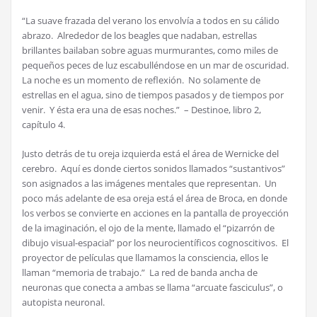
“La suave frazada del verano los envolvía a todos en su cálido
abrazo. Alrededor de los beagles que nadaban, estrellas
brillantes bailaban sobre aguas murmurantes, como miles de
pequeños peces de luz escabulléndose en un mar de oscuridad.
La noche es un momento de reflexión. No solamente de
estrellas en el agua, sino de tiempos pasados y de tiempos por
venir. Y ésta era una de esas noches.” – Destinoe, libro 2,
capítulo 4.
Justo detrás de tu oreja izquierda está el área de Wernicke del
cerebro. Aquí es donde ciertos sonidos llamados “sustantivos”
son asignados a las imágenes mentales que representan. Un
poco más adelante de esa oreja está el área de Broca, en donde
los verbos se convierte en acciones en la pantalla de proyección
de la imaginación, el ojo de la mente, llamado el “pizarrón de
dibujo visual-espacial” por los neurocientíficos cognoscitivos. El
proyector de películas que llamamos la consciencia, ellos le
llaman “memoria de trabajo.” La red de banda ancha de
neuronas que conecta a ambas se llama “arcuate fasciculus”, o
autopista neuronal.