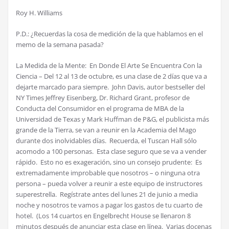
Roy H. Williams
P.D.: ¿Recuerdas la cosa de medición de la que hablamos en el
memo de la semana pasada?
La Medida de la Mente: En Donde El Arte Se Encuentra Con la
Ciencia – Del 12 al 13 de octubre, es una clase de 2 días que va a
dejarte marcado para siempre. John Davis, autor bestseller del
NY Times Jeffrey Eisenberg, Dr. Richard Grant, profesor de
Conducta del Consumidor en el programa de MBA de la
Universidad de Texas y Mark Huffman de P&G, el publicista más
grande de la Tierra, se van a reunir en la Academia del Mago
durante dos inolvidables días. Recuerda, el Tuscan Hall sólo
acomodo a 100 personas. Esta clase seguro que se va a vender
rápido. Esto no es exageración, sino un consejo prudente: Es
extremadamente improbable que nosotros – o ninguna otra
persona – pueda volver a reunir a este equipo de instructores
superestrella. Regístrate antes del lunes 21 de junio a media
noche y nosotros te vamos a pagar los gastos de tu cuarto de
hotel. (Los 14 cuartos en Engelbrecht House se llenaron 8
minutos después de anunciar esta clase en línea. Varias docenas