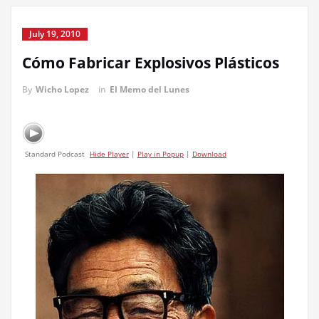
July 19, 2010
Cómo Fabricar Explosivos Plásticos
By
Wicho Lopez
in
El Memo del Lunes
Standard Podcast
Hide Player
|
Play in Popup
|
Download