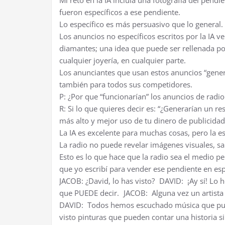
Mi reto en la IA incluía una fotografía del pendi
fueron específicos a ese pendiente.
Lo específico es más persuasivo que lo general.
Los anuncios no específicos escritos por la IA 
diamantes; una idea que puede ser rellenada p
cualquier joyería, en cualquier parte.
Los anunciantes que usan estos anuncios “genera
también para todos sus competidores.
P: ¿Por que “funcionarían” los anuncios de radio 
R: Si lo que quieres decir es: “¿Generarían un res
más alto y mejor uso de tu dinero de publicida
La IA es excelente para muchas cosas, pero la esc
La radio no puede revelar imágenes visuales, sa
Esto es lo que hace que la radio sea el medio pe
que yo escribí para vender ese pendiente en esp
JACOB: ¿David, lo has visto? DAVID: ¡Ay sí! Lo 
que PUEDE decir. JACOB: Alguna vez un artista 
DAVID: Todos hemos escuchado música que pued
visto pinturas que pueden contar una historia 