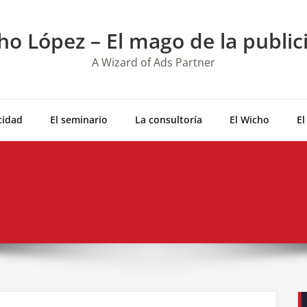
ho López – El mago de la public
A Wizard of Ads Partner
cidad
El seminario
La consultoría
El Wicho
El