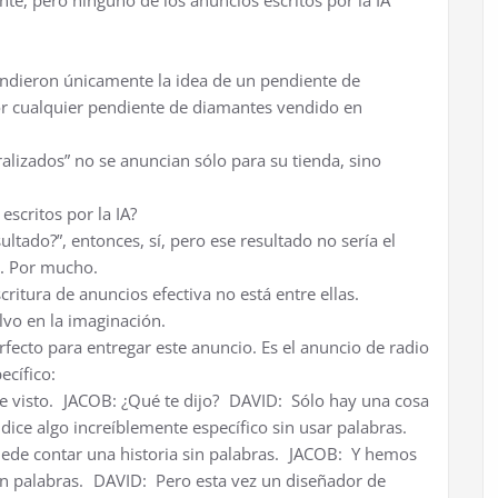
ente, pero ninguno de los anuncios escritos por la IA
vendieron únicamente la idea de un pendiente de
or cualquier pendiente de diamantes vendido en
lizados” no se anuncian sólo para su tienda, sino
escritos por la IA?
ultado?”, entonces, sí, pero ese resultado no sería el
d. Por mucho.
ritura de anuncios efectiva no está entre ellas.
lvo en la imaginación.
rfecto para entregar este anuncio. Es el anuncio de radio
ecífico:
he visto. JACOB: ¿Qué te dijo? DAVID: Sólo hay una cosa
dice algo increíblemente específico sin usar palabras.
e contar una historia sin palabras. JACOB: Y hemos
sin palabras. DAVID: Pero esta vez un diseñador de