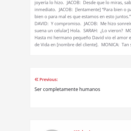
joyería lo hizo. JACOB: Desde que lo miras, sa
inmediato. JACOB: [lentamente] “Para bien o p
bien o para mal es que estamos en esto juntos.
DAVID: Y compromiso. JACOB: Me hizo sonreír
suena un celular] Hola. SARAH: ¿Lo vieron? M
Hasta mi hermano pequeño David vio el amor e
de Vida en [nombre del cliente]. MONICA: Tan s
Previous:
Post
Ser completamente humanos
navigation