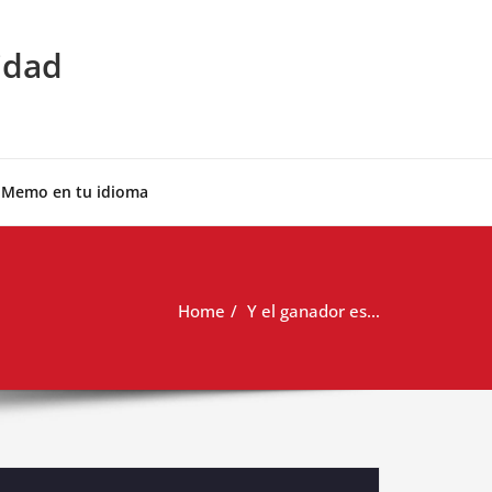
idad
 Memo en tu idioma
Home
Y el ganador es…