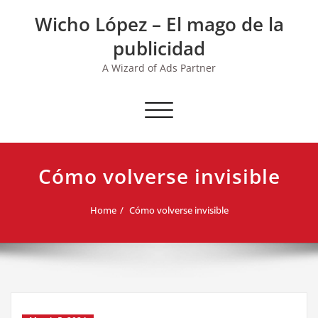
Skip
Wicho López – El mago de la
to
content
publicidad
A Wizard of Ads Partner
Toggle navigation
Cómo volverse invisible
Home
Cómo volverse invisible