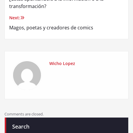
navigation
transformación?
Next:
Magos, poetas y creadores de comics
Wicho Lopez
Comments are closed.
Search