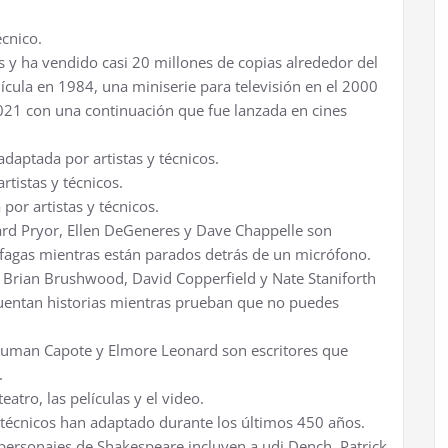
écnico.
 y ha vendido casi 20 millones de copias alrededor del
ícula en 1984, una miniserie para televisión en el 2000
2021 con una continuación que fue lanzada en cines
 adaptada por artistas y técnicos.
rtistas y técnicos.
por artistas y técnicos.
ard Pryor, Ellen DeGeneres y Dave Chappelle son
áfagas mientras están parados detrás de un micrófono.
, Brian Brushwood, David Copperfield y Nate Staniforth
cuentan historias mientras prueban que no puedes
ruman Capote y Elmore Leonard son escritores que
.
eatro, las películas y el video.
y técnicos han adaptado durante los últimos 450 años.
s personajes de Shakespeare incluyen a udi Dench, Patrick