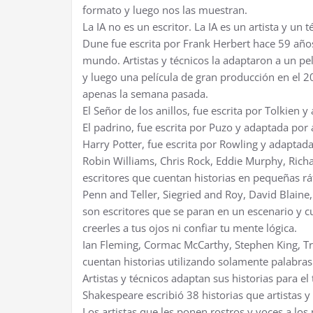
formato y luego nos las muestran.
La IA no es un escritor. La IA es un artista y un t
Dune fue escrita por Frank Herbert hace 59 años
mundo. Artistas y técnicos la adaptaron a un pel
y luego una película de gran producción en el 
apenas la semana pasada.
El Señor de los anillos, fue escrita por Tolkien y
El padrino, fue escrita por Puzo y adaptada por a
Harry Potter, fue escrita por Rowling y adaptada 
Robin Williams, Chris Rock, Eddie Murphy, Rich
escritores que cuentan historias en pequeñas r
Penn and Teller, Siegried and Roy, David Blaine
son escritores que se paran en un escenario y 
creerles a tus ojos ni confiar tu mente lógica.
Ian Fleming, Cormac McCarthy, Stephen King, T
cuentan historias utilizando solamente palabras
Artistas y técnicos adaptan sus historias para el t
Shakespeare escribió 38 historias que artistas 
Los artistas que les ponen rostros y voces a lo