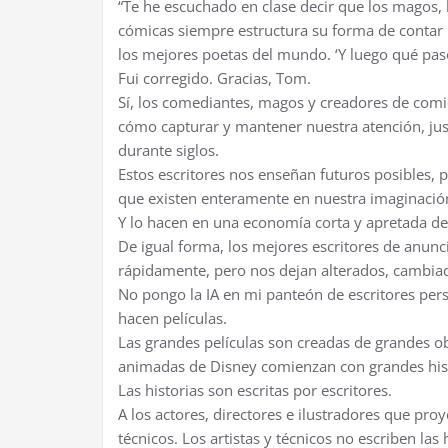
“Te he escuchado en clase decir que los magos, 
cómicas siempre estructura su forma de contar
los mejores poetas del mundo. ‘Y luego qué pas
Fui corregido. Gracias, Tom.
Sí, los comediantes, magos y creadores de comic
cómo capturar y mantener nuestra atención, ju
durante siglos.
Estos escritores nos enseñan futuros posibles,
que existen enteramente en nuestra imaginació
Y lo hacen en una economía corta y apretada de
De igual forma, los mejores escritores de anun
rápidamente, pero nos dejan alterados, cambiad
No pongo la IA en mi panteón de escritores per
hacen películas.
Las grandes películas son creadas de grandes ob
animadas de Disney comienzan con grandes hist
Las historias son escritas por escritores.
A los actores, directores e ilustradores que proye
técnicos. Los artistas y técnicos no escriben las