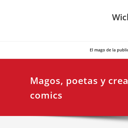
Skip
to
Wic
content
El mago de la publi
Magos, poetas y cre
comics