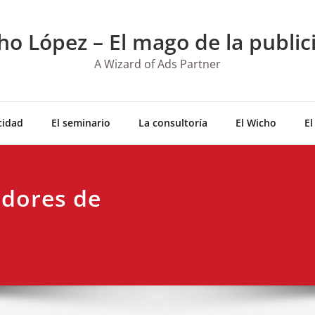
ho López – El mago de la public
A Wizard of Ads Partner
cidad
El seminario
La consultoría
El Wicho
El
adores de